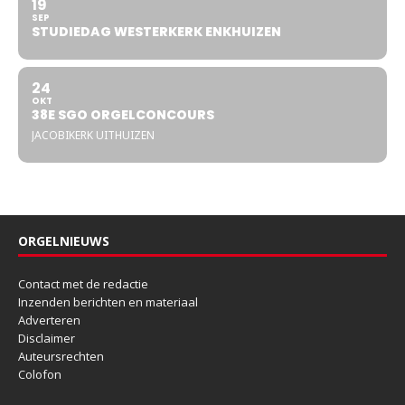
19
SEP
STUDIEDAG WESTERKERK ENKHUIZEN
24
OKT
38E SGO ORGELCONCOURS
JACOBIKERK UITHUIZEN
ORGELNIEUWS
Contact met de redactie
Inzenden berichten en materiaal
Adverteren
Disclaimer
Auteursrechten
Colofon