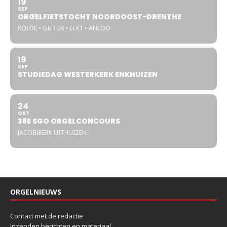
19
SEP
ORGELFIETSTOCHT NOORDOOST-DRENTHE
ROLDE • GIETEN • EEXT • ANLOO
19
SEP
STUDIEDAG WESTERKERK ENKHUIZEN
24
OKT
38E SGO ORGELCONCOURS
JACOBIKERK UITHUIZEN
ORGELNIEUWS
Contact met de redactie
Inzenden berichten en materiaal