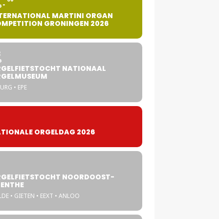
G
TERNATIONAL MARTINI ORGAN
MPETITION GRONINGEN 2026
8
G
GELFIETSTOCHT NATIONAAL
RGELMUSEUM
URG • EPE
TIONALE ORGELDAG 2026
GELFIETSTOCHT NOORDOOST-
ENTHE
DE • GIETEN • EEXT • ANLOO