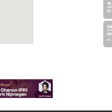
19
SEP
ST
2
OK
38
JA