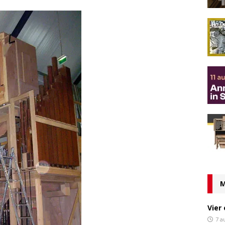
M
Vier
7 a