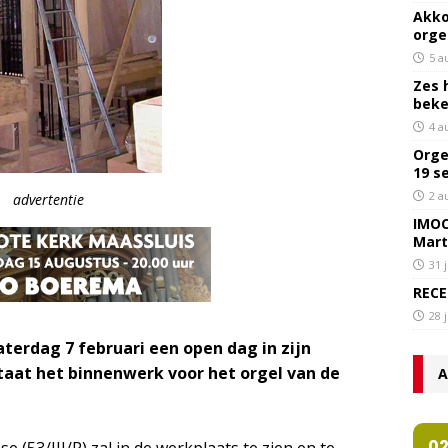
Akko
orge
5 a
Zes 
bek
4 a
Orge
19 s
2 a
advertentie
IMOC
Mart
31 
RECE
28 
terdag 7 februari een open dag in zijn
taat het binnenwerk voor het orgel van de
A
0