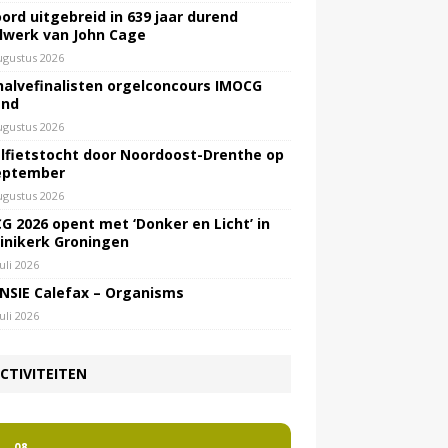
ord uitgebreid in 639 jaar durend
lwerk van John Cage
ugustus 2026
halvefinalisten orgelconcours IMOCG
end
ugustus 2026
lfietstocht door Noordoost-Drenthe op
eptember
ugustus 2026
G 2026 opent met ‘Donker en Licht’ in
inikerk Groningen
juli 2026
NSIE Calefax – Organisms
juli 2026
CTIVITEITEN
2
08