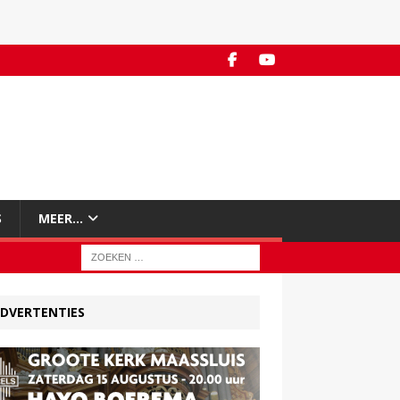
S
MEER…
DVERTENTIES