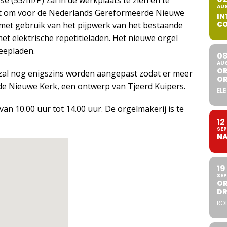
e (53/III/P) zal in de werkplaats te zien en te
AU
cht om voor de Nederlands Gereformeerde Nieuwe
IN
CO
et gebruik van het pijpwerk van het bestaande
t elektrische repetitieladen. Het nieuwe orgel
leepladen.
0
AU
OR
 zal nog enigszins worden aangepast zodat er meer
O
 de Nieuwe Kerk, een ontwerp van Tjeerd Kuipers.
ELB
an 10.00 uur tot 14.00 uur. De orgelmakerij is te
12
SEP
NA
19
SEP
OR
DR
ROL