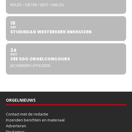
ROLDE • GIETEN • EEXT • ANLOO
19
SEP
STUDIEDAG WESTERKERK ENKHUIZEN
24
OKT
38E SGO ORGELCONCOURS
JACOBIKERK UITHUIZEN
ORGELNIEUWS
Contact met de redactie
Inzenden berichten en materiaal
Adverteren
Disclaimer