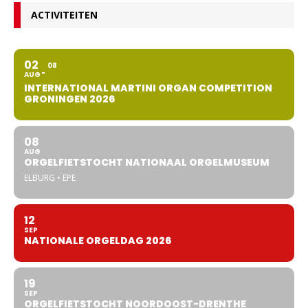
ACTIVITEITEN
02
08
AUG
INTERNATIONAL MARTINI ORGAN COMPETITION
GRONINGEN 2026
08
AUG
ORGELFIETSTOCHT NATIONAAL ORGELMUSEUM
ELBURG • EPE
12
SEP
NATIONALE ORGELDAG 2026
19
SEP
ORGELFIETSTOCHT NOORDOOST-DRENTHE