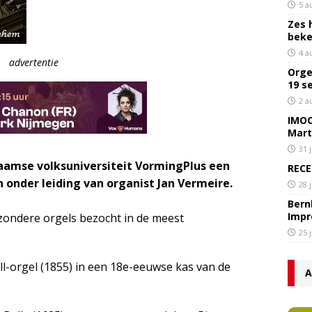
5 a
Zes 
bek
4 a
advertentie
Orge
19 s
2 a
IMOC
Mart
31 
laamse volksuniversiteit VormingPlus een
RECE
 onder leiding van organist Jan Vermeire.
28 
Bern
Impr
jzondere orgels bezocht in de meest
25 
oll-orgel (1855) in een 18e-eeuwse kas van de
A