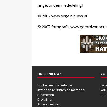
[ingezonden mededeling]
© 2007 www.orgelnieuws.nl
© 2007 fotografie www.gerardvanbetl
ORGELNIEUWS
VOL
Contact met de redactie
Fac
Inzenden berichten en materiaal
You
Adverteren
RSS
Disclaimer
Auteursrechten