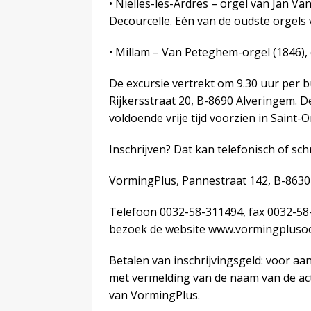
• Nielles-les-Ardres – orgel van Jan Va
Decourcelle. Eén van de oudste orgels
• Millam – Van Peteghem-orgel (1846), 
De excursie vertrekt om 9.30 uur per 
Rijkersstraat 20, B-8690 Alveringem. De
voldoende vrije tijd voorzien in Saint-
Inschrijven? Dat kan telefonisch of schrif
VormingPlus, Pannestraat 142, B-863
Telefoon 0032-58-311494, fax 0032-58
bezoek de website www.vormingpluso
Betalen van inschrijvingsgeld: voor a
met vermelding van de naam van de activ
van VormingPlus.