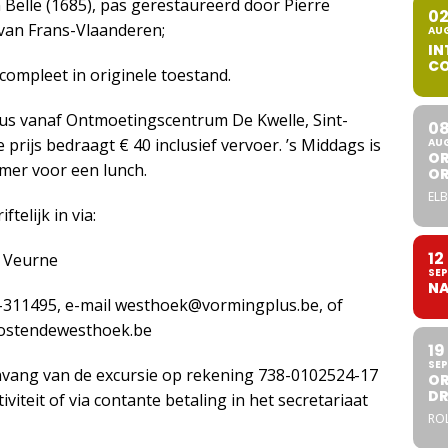
n Belle (1685), pas gerestaureerd door Pierre
0
 van Frans-Vlaanderen;
AU
IN
CO
compleet in originele toestand.
bus vanaf Ontmoetingscentrum De Kwelle, Sint-
0
 prijs bedraagt € 40 inclusief vervoer. ’s Middags is
AU
OR
Omer voor een lunch.
O
ELB
telijk in via:
12
0 Veurne
SEP
NA
-311495, e-mail westhoek@vormingplus.be, of
ostendewesthoek.be
19
SEP
anvang van de excursie op rekening 738-0102524-17
OR
DR
iteit of via contante betaling in het secretariaat
ROL