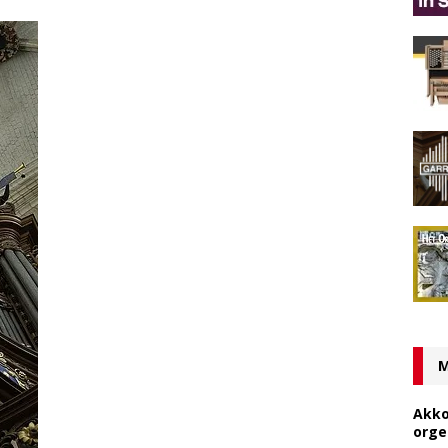
M
Akko
orge