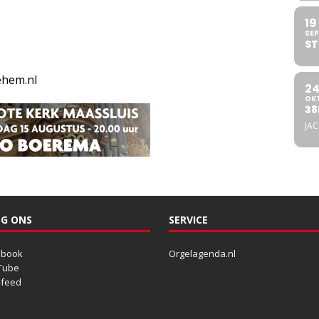
19
SEP
ST
ehem.nl
2
OK
38
JA
G ONS
SERVICE
ebook
Orgelagenda.nl
Tube
-feed