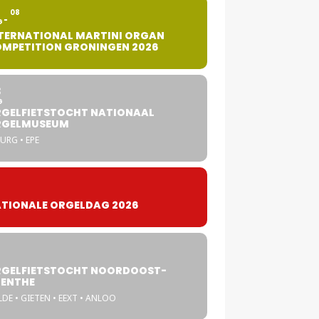
2
08
G
TERNATIONAL MARTINI ORGAN
MPETITION GRONINGEN 2026
8
G
GELFIETSTOCHT NATIONAAL
RGELMUSEUM
URG • EPE
TIONALE ORGELDAG 2026
GELFIETSTOCHT NOORDOOST-
ENTHE
DE • GIETEN • EEXT • ANLOO