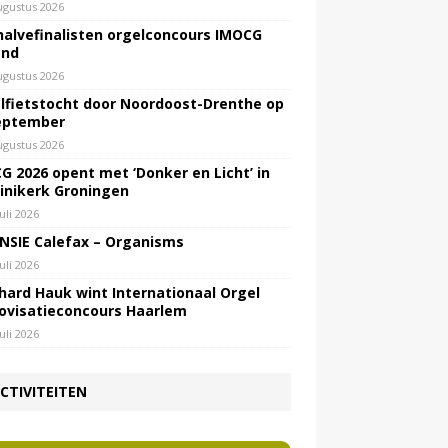
ugustus 2026
halvefinalisten orgelconcours IMOCG
end
ugustus 2026
lfietstocht door Noordoost-Drenthe op
eptember
ugustus 2026
G 2026 opent met ‘Donker en Licht’ in
inikerk Groningen
juli 2026
NSIE Calefax – Organisms
juli 2026
hard Hauk wint Internationaal Orgel
ovisatieconcours Haarlem
juli 2026
CTIVITEITEN