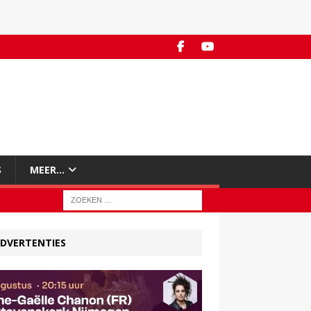
S
MEER…
DVERTENTIES