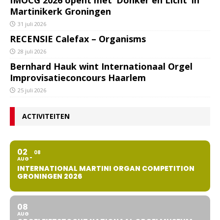
IMOCG 2026 opent met ‘Donker en Licht’ in
Martinikerk Groningen
31 juli 2026
RECENSIE Calefax – Organisms
28 juli 2026
Bernhard Hauk wint Internationaal Orgel
Improvisatieconcours Haarlem
25 juli 2026
ACTIVITEITEN
02
08
AUG
INTERNATIONAL MARTINI ORGAN COMPETITION
GRONINGEN 2026
08
AUG