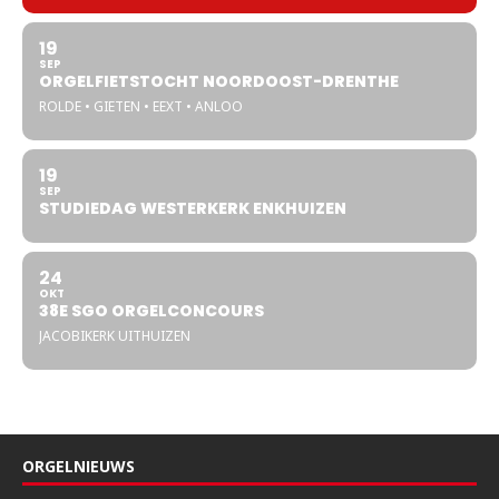
19
SEP
ORGELFIETSTOCHT NOORDOOST-DRENTHE
ROLDE • GIETEN • EEXT • ANLOO
19
SEP
STUDIEDAG WESTERKERK ENKHUIZEN
24
OKT
38E SGO ORGELCONCOURS
JACOBIKERK UITHUIZEN
ORGELNIEUWS