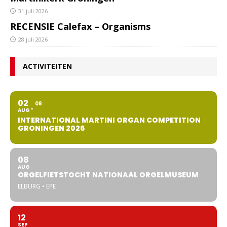
31 juli 2026
RECENSIE Calefax – Organisms
28 juli 2026
ACTIVITEITEN
02
08
AUG
INTERNATIONAL MARTINI ORGAN COMPETITION
GRONINGEN 2026
08
AUG
ORGELFIETSTOCHT NATIONAAL ORGELMUSEUM
ELBURG • EPE
12
SEP