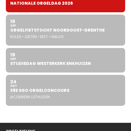
NATIONALE ORGELDAG 2026
19
SEP
ORGELFIETSTOCHT NOORDOOST-DRENTHE
ROLDE • GIETEN • EEXT • ANLOO
19
SEP
STUDIEDAG WESTERKERK ENKHUIZEN
24
OKT
38E SGO ORGELCONCOURS
JACOBIKERK UITHUIZEN