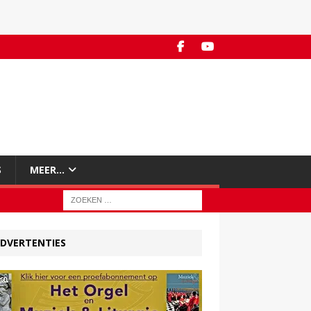
S
MEER…
DVERTENTIES