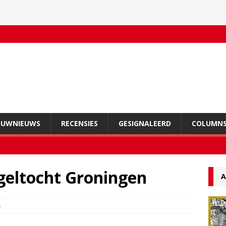
OUWNIEUWS
RECENSIES
GESIGNALEERD
COLUMN
geltocht Groningen
A
s