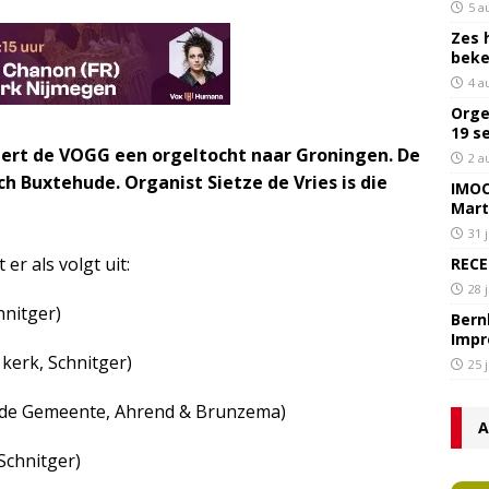
5 a
Zes 
bek
4 a
Orge
19 s
ert de VOGG een orgeltocht naar Groningen. De
2 a
ch Buxtehude. Organist Sietze de Vries is die
IMOC
Mart
31 
r als volgt uit:
RECE
28 
hnitger)
Bern
Impr
kerk, Schnitger)
25 
erde Gemeente, Ahrend & Brunzema)
A
Schnitger)