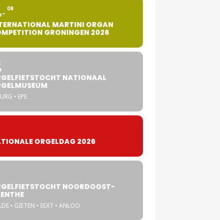
2
08
G
TERNATIONAL MARTINI ORGAN
MPETITION GRONINGEN 2026
8
G
GELFIETSTOCHT NATIONAAL
RGELMUSEUM
URG • EPE
TIONALE ORGELDAG 2026
GELFIETSTOCHT NOORDOOST-
ENTHE
DE • GIETEN • EEXT • ANLOO