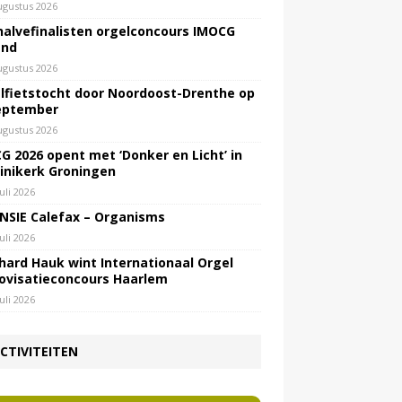
ugustus 2026
halvefinalisten orgelconcours IMOCG
end
ugustus 2026
lfietstocht door Noordoost-Drenthe op
eptember
ugustus 2026
G 2026 opent met ‘Donker en Licht’ in
inikerk Groningen
juli 2026
NSIE Calefax – Organisms
juli 2026
hard Hauk wint Internationaal Orgel
ovisatieconcours Haarlem
juli 2026
CTIVITEITEN