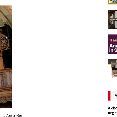
M
Akko
orge
advertentie