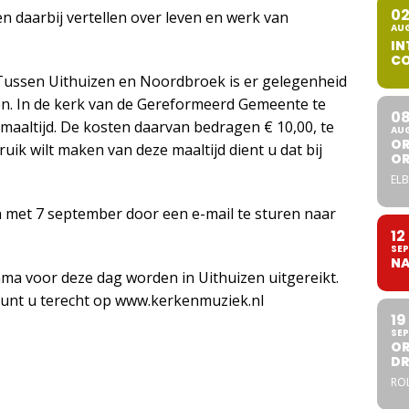
0
en daarbij vertellen over leven en werk van
AU
IN
CO
 Tussen Uithuizen en Noordbroek is er gelegenheid
en. In de kerk van de Gereformeerd Gemeente te
0
aaltijd. De kosten daarvan bedragen € 10,00, te
AU
OR
uik wilt maken van deze maaltijd dient u dat bij
O
ELB
 met 7 september door een e-mail te sturen naar
12
SEP
NA
ma voor deze dag worden in Uithuizen uitgereikt.
kunt u terecht op www.kerkenmuziek.nl
19
SEP
OR
DR
ROL