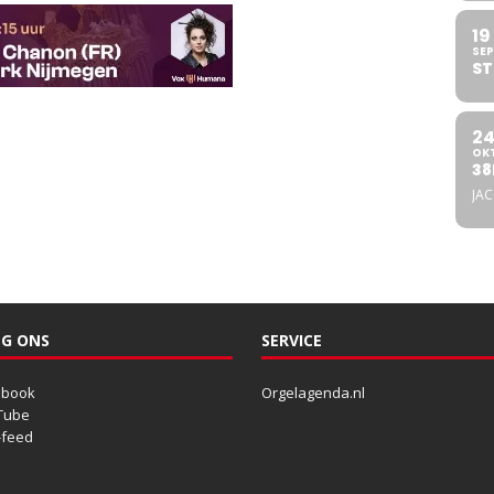
19
SEP
ST
2
OK
38
JA
G ONS
SERVICE
ebook
Orgelagenda.nl
Tube
-feed