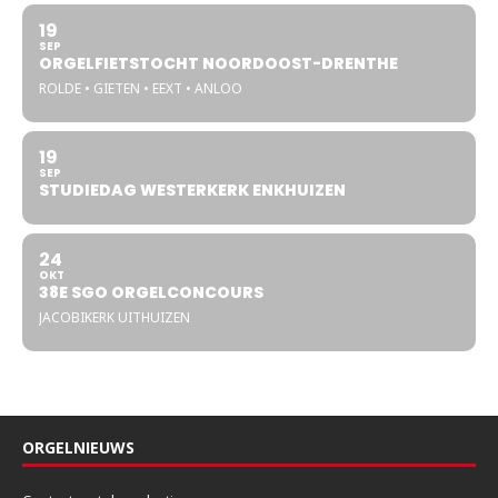
19
SEP
ORGELFIETSTOCHT NOORDOOST-DRENTHE
ROLDE • GIETEN • EEXT • ANLOO
19
SEP
STUDIEDAG WESTERKERK ENKHUIZEN
24
OKT
38E SGO ORGELCONCOURS
JACOBIKERK UITHUIZEN
ORGELNIEUWS