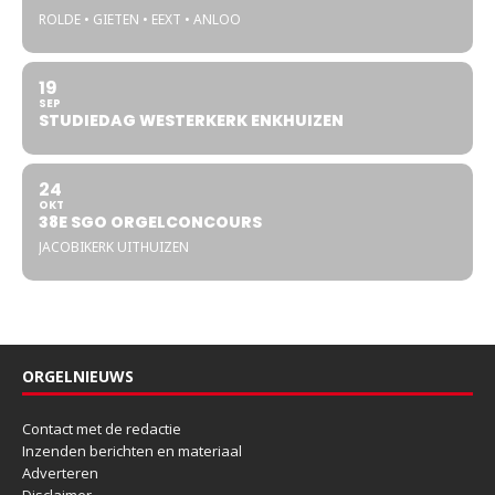
ROLDE • GIETEN • EEXT • ANLOO
19
SEP
STUDIEDAG WESTERKERK ENKHUIZEN
24
OKT
38E SGO ORGELCONCOURS
JACOBIKERK UITHUIZEN
ORGELNIEUWS
Contact met de redactie
Inzenden berichten en materiaal
Adverteren