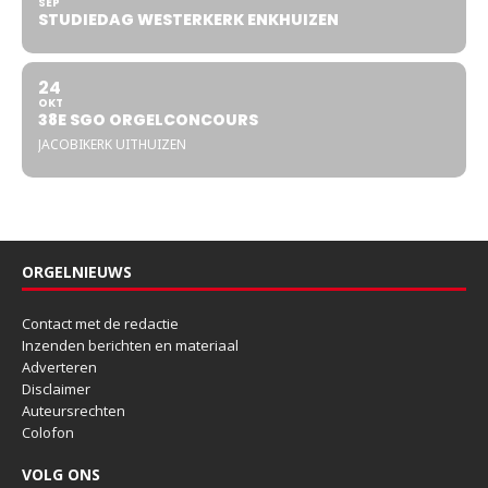
SEP
STUDIEDAG WESTERKERK ENKHUIZEN
24
OKT
38E SGO ORGELCONCOURS
JACOBIKERK UITHUIZEN
ORGELNIEUWS
Contact met de redactie
Inzenden berichten en materiaal
Adverteren
Disclaimer
Auteursrechten
Colofon
VOLG ONS