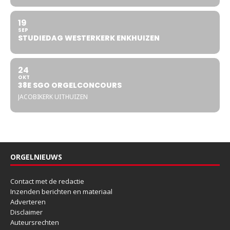
19
SEP
STUDIEDAG WESTERKERK ENKHUIZEN
24
OKT
38E SGO ORGELCONCOURS
JACOBIKERK UITHUIZEN
ORGELNIEUWS
Contact met de redactie
Inzenden berichten en materiaal
Adverteren
Disclaimer
Auteursrechten