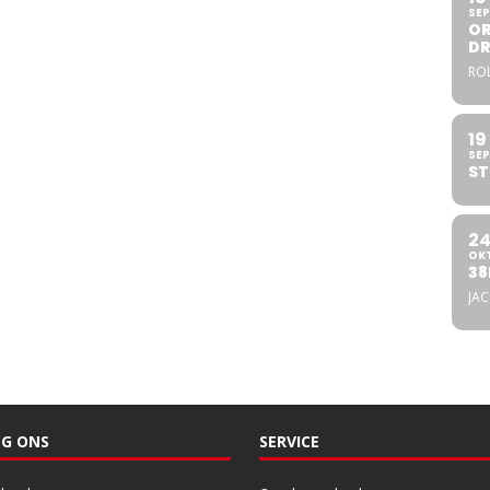
SEP
OR
DR
ROL
19
SEP
ST
2
OK
38
JA
G ONS
SERVICE