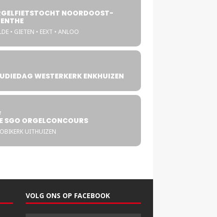
GELFIETSTOCHT NOORDOOST-
ENTHE
DE • GIETEN • EEXT • ANLOO
UDIEDAG WESTERKERK ENKHUIZEN
4
T
E SGO ORGELCONCOURS
COBIKERK UITHUIZEN
VOLG ONS OP FACEBOOK