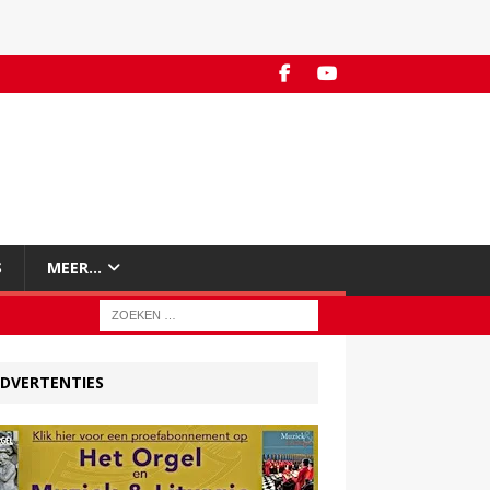
S
MEER…
DVERTENTIES