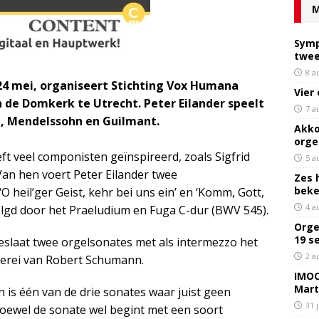
M
Symp
twee
8 a
 mei, organiseert Stichting Vox Humana
Vier
 de Domkerk te Utrecht. Peter Eilander speelt
7 a
, Mendelssohn en Guilmant.
Akko
orge
eft veel componisten geïnspireerd, zoals Sigfrid
5 a
Van hen voert Peter Eilander twee
Zes 
bek
O heil’ger Geist, kehr bei uns ein’ en ‘Komm, Gott,
4 a
olgd door het Praeludium en Fuga C-dur (BWV 545).
Orge
19 s
slaat twee orgelsonates met als intermezzo het
2 a
erei van Robert Schumann.
IMOC
Mart
 is één van de drie sonates waar juist geen
31 
 hoewel de sonate wel begint met een soort