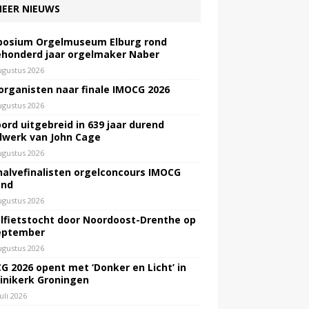
EER NIEUWS
osium Orgelmuseum Elburg rond
honderd jaar orgelmaker Naber
ugustus 2026
 organisten naar finale IMOCG 2026
ugustus 2026
ord uitgebreid in 639 jaar durend
lwerk van John Cage
ugustus 2026
halvefinalisten orgelconcours IMOCG
end
ugustus 2026
lfietstocht door Noordoost-Drenthe op
eptember
ugustus 2026
G 2026 opent met ‘Donker en Licht’ in
inikerk Groningen
juli 2026