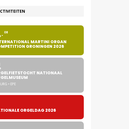
CTIVITEITEN
2
08
G
TERNATIONAL MARTINI ORGAN
MPETITION GRONINGEN 2026
8
G
GELFIETSTOCHT NATIONAAL
RGELMUSEUM
URG • EPE
TIONALE ORGELDAG 2026