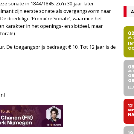
eze sonate in 1844/1845. Zo’n 30 jaar later
mant zijn eerste sonate als overgangsvorm naar
A
De driedelige ‘Première Sonate’, waarmee het
an karakter in het openings- en slotdeel, maar
0
torale).
AU
IN
r. De toegangsprijs bedraagt € 10. Tot 12 jaar is de
CO
0
AU
OR
O
ELB
.nl
12
SEP
NA
19