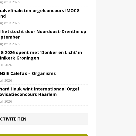
ugustus 2026
halvefinalisten orgelconcours IMOCG
end
ugustus 2026
lfietstocht door Noordoost-Drenthe op
eptember
ugustus 2026
G 2026 opent met ‘Donker en Licht’ in
inikerk Groningen
juli 2026
NSIE Calefax – Organisms
juli 2026
hard Hauk wint Internationaal Orgel
ovisatieconcours Haarlem
juli 2026
CTIVITEITEN