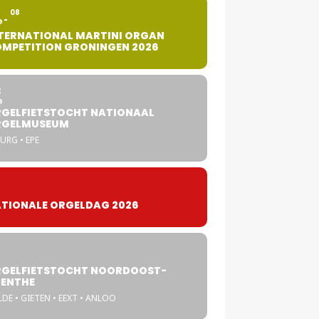
2
08
G
TERNATIONAL MARTINI ORGAN
MPETITION GRONINGEN 2026
8
G
GELFIETSTOCHT NATIONAAL
RGELMUSEUM
URG • EPE
TIONALE ORGELDAG 2026
GELFIETSTOCHT NOORDOOST-
ENTHE
DE • GIETEN • EEXT • ANLOO