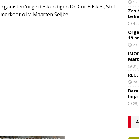
5 a
rganisten/orgeldeskundigen Dr. Cor Edskes, Stef
Zes 
erkoor o.l.v. Maarten Seijbel.
bek
4 a
Orge
19 s
2 a
IMOC
Mart
31 
RECE
28 
Bern
Impr
25 
A