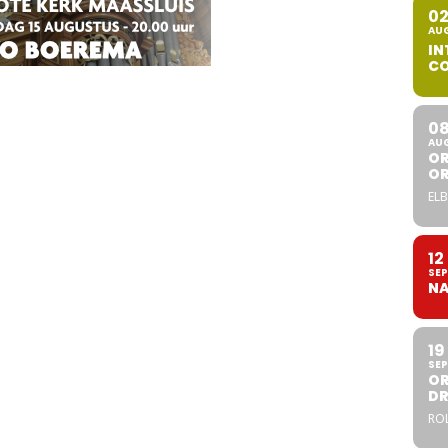
0
AU
IN
CO
0
AU
OR
O
ELB
12
SEP
NA
19
SEP
OR
DR
ROL