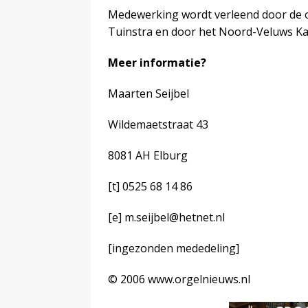
Medewerking wordt verleend door de o
Tuinstra en door het Noord-Veluws Kam
Meer informatie?
Maarten Seijbel
Wildemaetstraat 43
8081 AH Elburg
[t] 0525 68 14 86
[e] m.seijbel@hetnet.nl
[ingezonden mededeling]
© 2006 www.orgelnieuws.nl