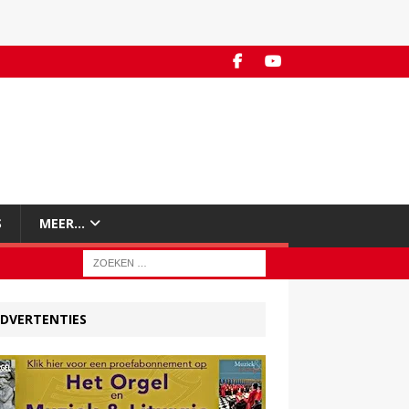
S
MEER…
DVERTENTIES