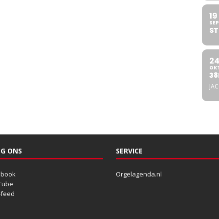
19
SEP
ST
2
OK
38
JA
G ONS
SERVICE
ebook
Orgelagenda.nl
Tube
-feed