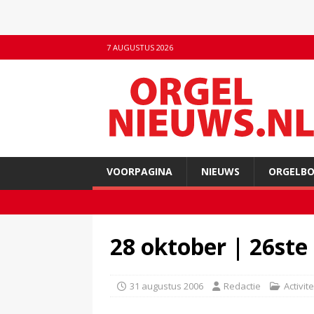
7 AUGUSTUS 2026
VOORPAGINA
NIEUWS
ORGELB
28 oktober | 26st
31 augustus 2006
Redactie
Activit