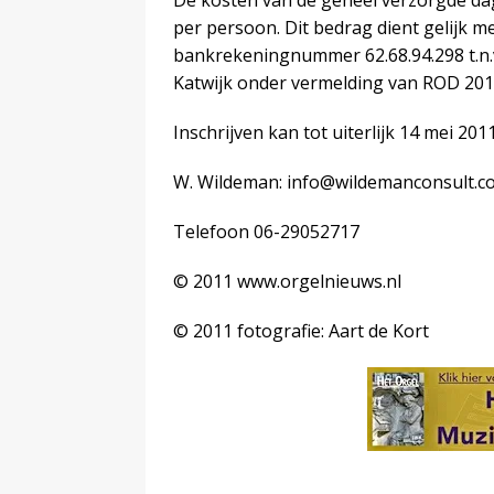
De kosten van de geheel verzorgde dag 
per persoon. Dit bedrag dient gelijk m
bankrekeningnummer 62.68.94.298 t.n.v
Katwijk onder vermelding van ROD 201
Inschrijven kan tot uiterlijk 14 mei 201
W. Wildeman: info@wildemanconsult.c
Telefoon 06-29052717
© 2011 www.orgelnieuws.nl
© 2011 fotografie: Aart de Kort