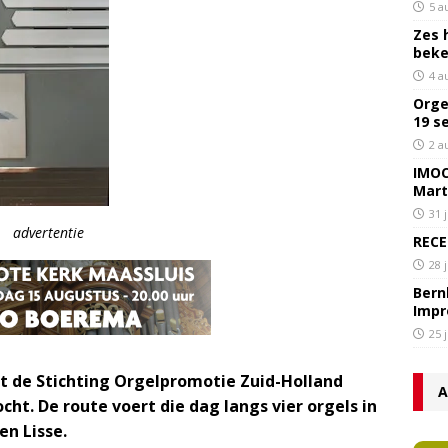
5 a
Zes 
bek
4 a
Orge
19 s
2 a
IMOC
Mart
31 
advertentie
RECE
28 
Bern
Impr
25 
t de Stichting Orgelpromotie Zuid-Holland
A
ht. De route voert die dag langs vier orgels in
n Lisse.