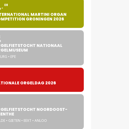
2
08
G
TERNATIONAL MARTINI ORGAN
MPETITION GRONINGEN 2026
8
G
GELFIETSTOCHT NATIONAAL
RGELMUSEUM
URG • EPE
TIONALE ORGELDAG 2026
GELFIETSTOCHT NOORDOOST-
ENTHE
DE • GIETEN • EEXT • ANLOO