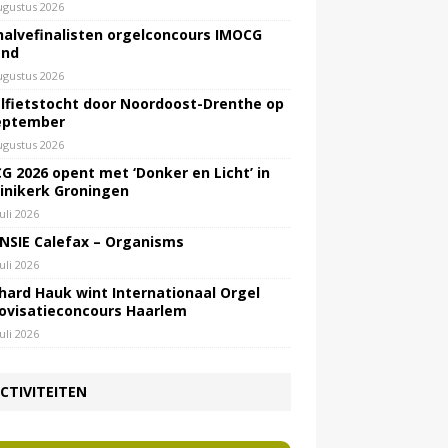
ugustus 2026
halvefinalisten orgelconcours IMOCG
end
ugustus 2026
lfietstocht door Noordoost-Drenthe op
eptember
ugustus 2026
G 2026 opent met ‘Donker en Licht’ in
inikerk Groningen
juli 2026
NSIE Calefax – Organisms
juli 2026
hard Hauk wint Internationaal Orgel
ovisatieconcours Haarlem
juli 2026
CTIVITEITEN