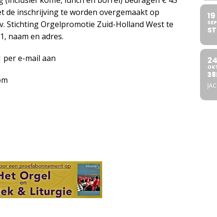
(inclusief koffie, lunch en borrel) bedragen € 45
et de inschrijving te worden overgemaakt op
19
. Stichting Orgelpromotie Zuid-Holland West te
SEP
ST
1, naam en adres.
1 per e-mail aan
2
OK
38
om
JA