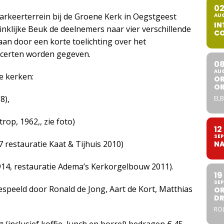
0
parkeerterrein bij de Groene Kerk in Oegstgeest
AU
IN
nklijke Beuk de deelnemers naar vier verschillende
CO
aan door een korte toelichting over het
oncerten worden gegeven.
0
AU
e kerken:
OR
O
8),
ELB
rop, 1962,, zie foto)
12
SEP
7 restauratie Kaat & Tijhuis 2010)
NA
1914, restauratie Adema’s Kerkorgelbouw 2011).
19
SEP
peeld door Ronald de Jong, Aart de Kort, Matthias
OR
DR
ROL