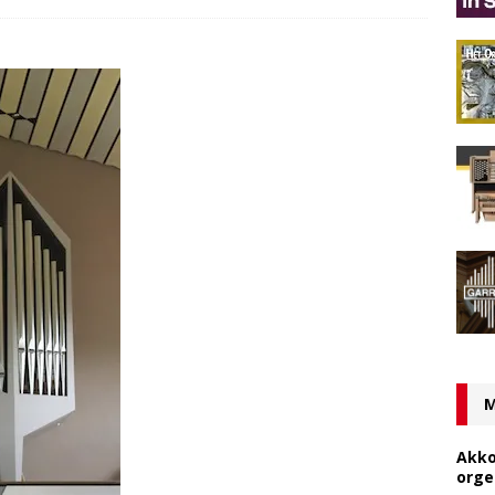
M
Akko
orge