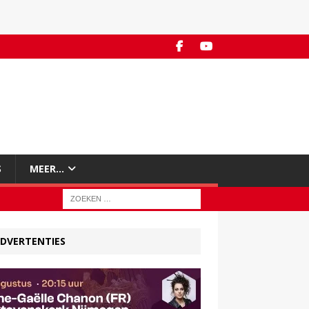
S
MEER…
DVERTENTIES