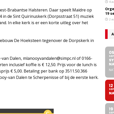
4 a
Orge
 West-Brabantse Halsteren. Daar speelt Maidre op
19 s
4 in de Sint Quirinuskerk (Dorpsstraat 51) muziek
2 a
d. In elke kerk is er een korte uitleg over het
A
n gebouw De Hoeksteen tegenover de Dorpskerk in
0
SEP
oy-van Dalen, mlanooyvandalen@simpc.nl of 0166-
SY
NA
n inclusief koffie is € 12,50. Prijs voor de lunch is
NA
prijs € 5,00. Betaling per bank op 3511.50.366
nooy-van Dalen te Scherpenisse of bij de eerste kerk.
12
SEP
NA
19
SEP