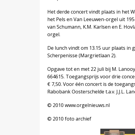
Het derde concert vindt plaats in het
het Pels en Van Leeuwen-orgel uit 195
van Schumann, K.M. Karlsen en E. Hovlan
orgel.
De lunch vindt om 13.15 uur plaats i
Scherpenisse (Margrietlaan 2).
Opgave tot en met 22 juli bij M. Lano
664615. Toegangsprijs voor drie concerte
€ 7,50. Voor één concert is de toegangs
Rabobank Oosterschelde t.a.v. J.J.L. La
© 2010 www.orgelnieuws.nl
© 2010 foto archief