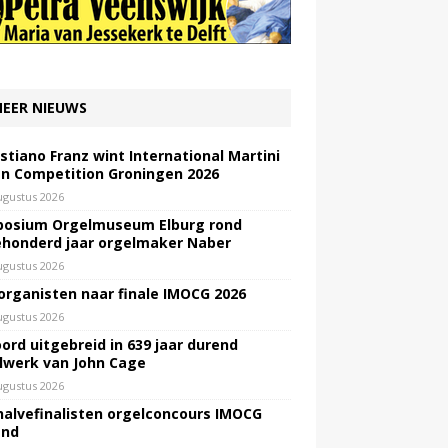
EER NIEUWS
stiano Franz wint International Martini
n Competition Groningen 2026
ugustus 2026
osium Orgelmuseum Elburg rond
honderd jaar orgelmaker Naber
ugustus 2026
 organisten naar finale IMOCG 2026
ugustus 2026
ord uitgebreid in 639 jaar durend
lwerk van John Cage
ugustus 2026
halvefinalisten orgelconcours IMOCG
end