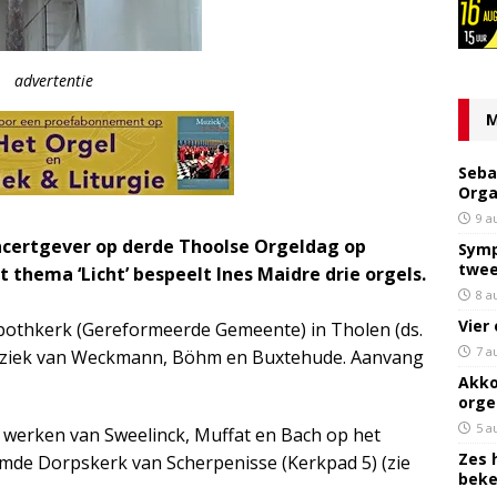
advertentie
M
Seba
Orga
9 a
oncertgever op derde Thoolse Orgeldag op
Symp
twee
t thema ‘Licht’ bespeelt Ines Maidre drie orgels.
8 a
Vier
bothkerk (Gereformeerde Gemeente) in Tholen (ds.
7 a
 muziek van Weckmann, Böhm en Buxtehude. Aanvang
Akko
orge
5 a
 werken van Sweelinck, Muffat en Bach op het
Zes 
rmde Dorpskerk van Scherpenisse (Kerkpad 5) (zie
bek