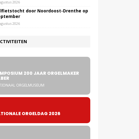
ugustus 2026
lfietstocht door Noordoost-Drenthe op
eptember
ugustus 2026
CTIVITEITEN
5
MPOSIUM 200 JAAR ORGELMAKER
BER
TIONAAL ORGELMUSEUM
TIONALE ORGELDAG 2026