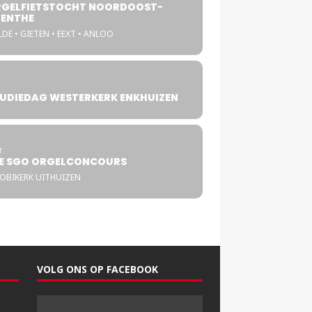
GELFIETSTOCHT NOORDOOST-
ENTHE
DE • GIETEN • EEXT • ANLOO
UDIEDAG WESTERKERK ENKHUIZEN
4
T
E SGO ORGELCONCOURS
COBIKERK UITHUIZEN
VOLG ONS OP FACEBOOK