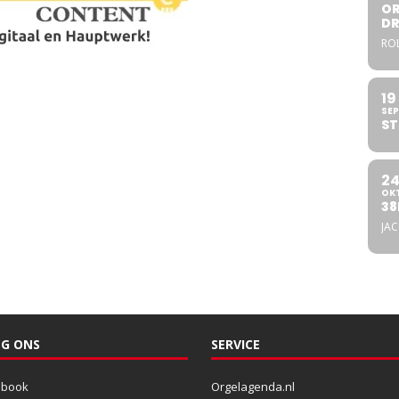
OR
DR
ROL
19
SEP
ST
2
OK
38
JA
G ONS
SERVICE
ebook
Orgelagenda.nl