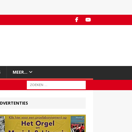
S
MEER…
DVERTENTIES