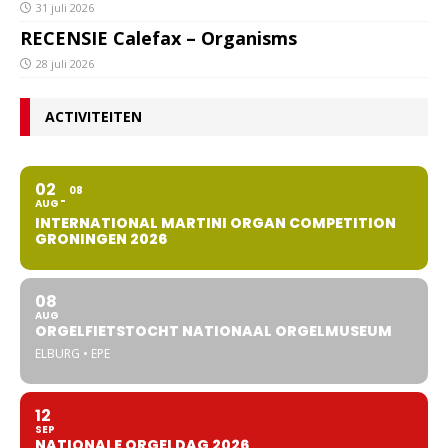
31 juli 2026
RECENSIE Calefax – Organisms
28 juli 2026
ACTIVITEITEN
02
08
AUG
INTERNATIONAL MARTINI ORGAN COMPETITION
GRONINGEN 2026
08
AUG
ORGELFIETSTOCHT NATIONAAL ORGELMUSEUM
ELBURG • EPE
12
SEP
NATIONALE ORGELDAG 2026