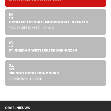
19
SEP
ORGELFIETSTOCHT NOORDOOST-DRENTHE
ROLDE • GIETEN • EEXT • ANLOO
19
SEP
STUDIEDAG WESTERKERK ENKHUIZEN
24
OKT
38E SGO ORGELCONCOURS
JACOBIKERK UITHUIZEN
ORGELNIEUWS