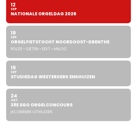
12
SEP
NATIONALE ORGELDAG 2026
19
SEP
ORGELFIETSTOCHT NOORDOOST-DRENTHE
ROLDE • GIETEN • EEXT • ANLOO
19
SEP
STUDIEDAG WESTERKERK ENKHUIZEN
24
OKT
38E SGO ORGELCONCOURS
JACOBIKERK UITHUIZEN