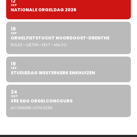
12
SEP
NATIONALE ORGELDAG 2026
19
SEP
ORGELFIETSTOCHT NOORDOOST-DRENTHE
ROLDE • GIETEN • EEXT • ANLOO
19
SEP
STUDIEDAG WESTERKERK ENKHUIZEN
24
OKT
38E SGO ORGELCONCOURS
JACOBIKERK UITHUIZEN