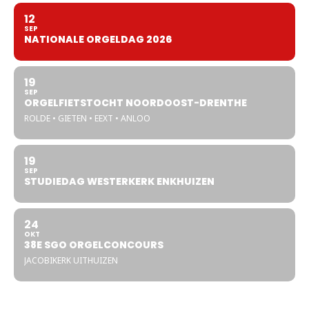
12
SEP
NATIONALE ORGELDAG 2026
19
SEP
ORGELFIETSTOCHT NOORDOOST-DRENTHE
ROLDE • GIETEN • EEXT • ANLOO
19
SEP
STUDIEDAG WESTERKERK ENKHUIZEN
24
OKT
38E SGO ORGELCONCOURS
JACOBIKERK UITHUIZEN