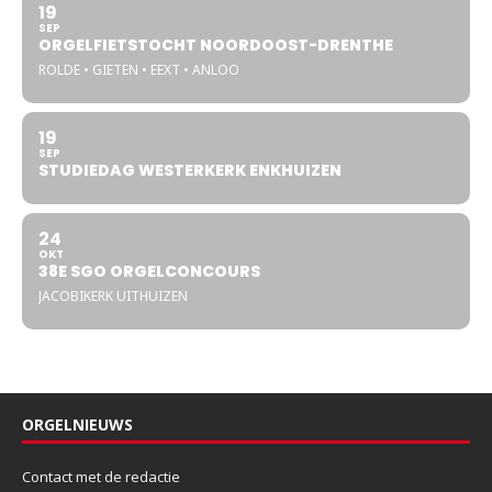
19
SEP
ORGELFIETSTOCHT NOORDOOST-DRENTHE
ROLDE • GIETEN • EEXT • ANLOO
19
SEP
STUDIEDAG WESTERKERK ENKHUIZEN
24
OKT
38E SGO ORGELCONCOURS
JACOBIKERK UITHUIZEN
ORGELNIEUWS
Contact met de redactie