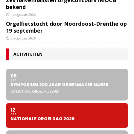
Zes halvefinalisten orgelconcours IMOCG
bekend
4 augustus 2026
Orgelfietstocht door Noordoost-Drenthe op
19 september
2 augustus 2026
ACTIVITEITEN
05
SEP
SYMPOSIUM 200 JAAR ORGELMAKER NABER
NATIONAAL ORGELMUSEUM
12
SEP
NATIONALE ORGELDAG 2026