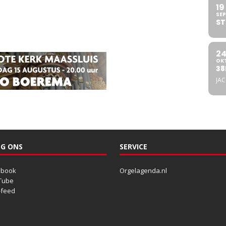
19
SEP
ST
2
OK
38
JA
G ONS
SERVICE
ebook
Orgelagenda.nl
Tube
-feed