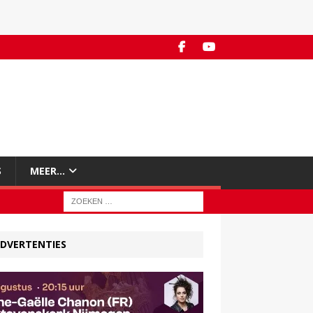
S
MEER…
DVERTENTIES