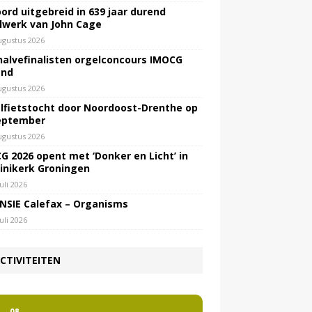
ord uitgebreid in 639 jaar durend
lwerk van John Cage
ugustus 2026
halvefinalisten orgelconcours IMOCG
end
ugustus 2026
lfietstocht door Noordoost-Drenthe op
eptember
ugustus 2026
G 2026 opent met ‘Donker en Licht’ in
inikerk Groningen
juli 2026
NSIE Calefax – Organisms
juli 2026
CTIVITEITEN
2
08