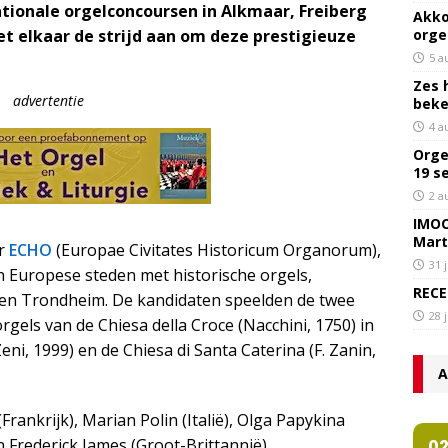
ationale orgelconcoursen in Alkmaar, Freiberg
Akko
orge
t elkaar de strijd aan om deze prestigieuze
5 a
Zes 
advertentie
bek
4 a
Orge
19 s
2 a
IMOC
Mart
or
ECHO
(Europae Civitates Historicum Organorum),
31 
Europese steden met historische orgels,
RECE
 en Trondheim. De kandidaten speelden de twee
28 
orgels van de Chiesa della Croce (Nacchini, 1750) in
eni, 1999) en de Chiesa di Santa Caterina (F. Zanin,
A
rankrijk), Marian Polin (Italië), Olga Papykina
 Frederick James (Groot-Brittannië).
0