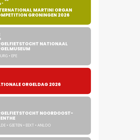
G
TERNATIONAL MARTINI ORGAN
MPETITION GRONINGEN 2026
8
G
GELFIETSTOCHT NATIONAAL
RGELMUSEUM
URG • EPE
TIONALE ORGELDAG 2026
GELFIETSTOCHT NOORDOOST-
ENTHE
DE • GIETEN • EEXT • ANLOO