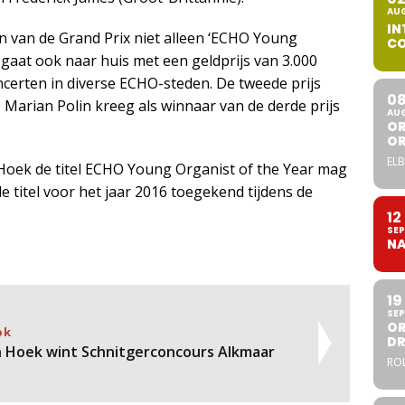
AU
IN
 van de Grand Prix niet alleen ‘ECHO Young
CO
 gaat ook naar huis met een geldprijs van 3.000
certen in diverse ECHO-steden. De tweede prijs
0
, Marian Polin kreeg als winnaar van de derde prijs
AU
OR
O
ELB
e Hoek de titel ECHO Young Organist of the Year mag
 titel voor het jaar 2016 toegekend tijdens de
12
SEP
NA
19
SEP
OR
ok
DR
n Hoek wint Schnitgerconcours Alkmaar
ROL