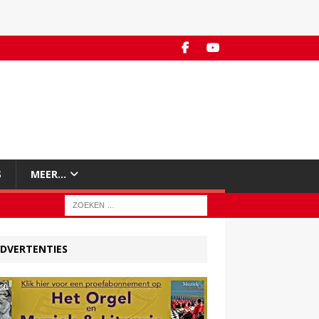
S
MEER…
DVERTENTIES