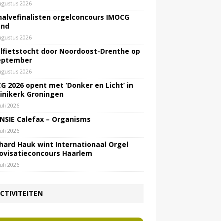
ugustus 2026
halvefinalisten orgelconcours IMOCG
end
ugustus 2026
lfietstocht door Noordoost-Drenthe op
eptember
ugustus 2026
G 2026 opent met ‘Donker en Licht’ in
inikerk Groningen
juli 2026
NSIE Calefax – Organisms
juli 2026
hard Hauk wint Internationaal Orgel
ovisatieconcours Haarlem
juli 2026
CTIVITEITEN