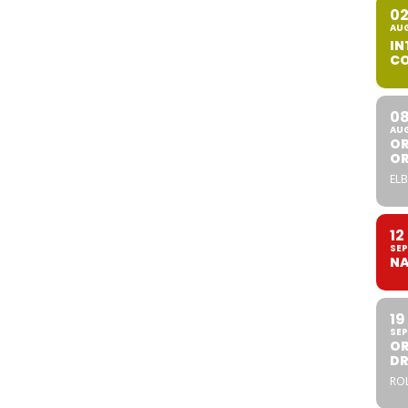
0
AU
IN
CO
0
AU
OR
O
ELB
12
SEP
NA
19
SEP
OR
DR
ROL