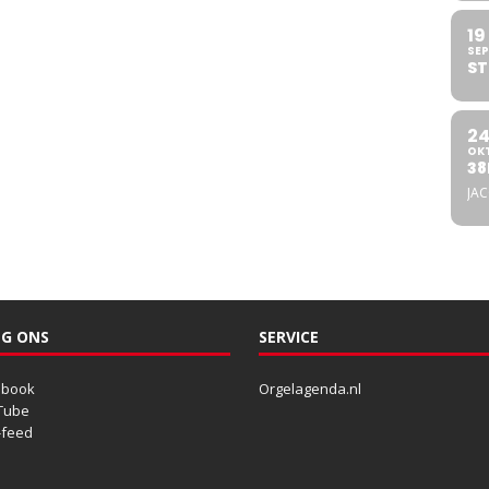
19
SEP
ST
2
OK
38
JA
G ONS
SERVICE
ebook
Orgelagenda.nl
Tube
-feed