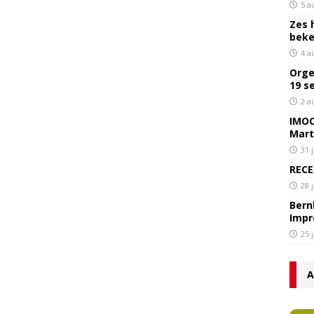
5 a
Zes 
bek
4 a
Orge
19 s
2 a
IMOC
Mart
31 
RECE
28 
Bern
Impr
25 
A