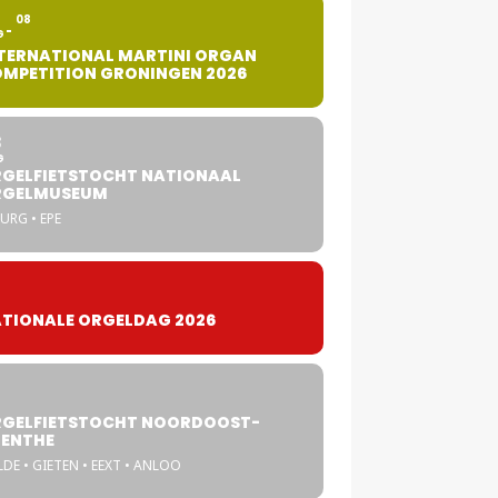
2
08
G
TERNATIONAL MARTINI ORGAN
MPETITION GRONINGEN 2026
8
G
GELFIETSTOCHT NATIONAAL
RGELMUSEUM
URG • EPE
TIONALE ORGELDAG 2026
GELFIETSTOCHT NOORDOOST-
ENTHE
DE • GIETEN • EEXT • ANLOO