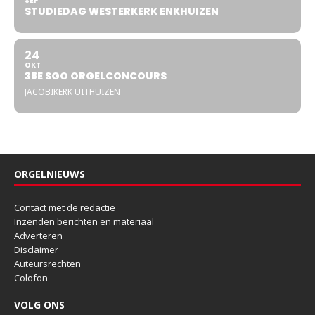
SEP
STUDIEDAG WESTERKERK ENKHUIZEN
24
OKT
38E SGO ORGELCONCOURS
JACOBIKERK UITHUIZEN
ORGELNIEUWS
Contact met de redactie
Inzenden berichten en materiaal
Adverteren
Disclaimer
Auteursrechten
Colofon
VOLG ONS