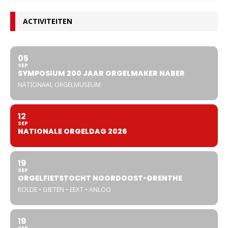
ACTIVITEITEN
05
SEP
SYMPOSIUM 200 JAAR ORGELMAKER NABER
NATIONAAL ORGELMUSEUM
12
SEP
NATIONALE ORGELDAG 2026
19
SEP
ORGELFIETSTOCHT NOORDOOST-DRENTHE
ROLDE • GIETEN • EEXT • ANLOO
19