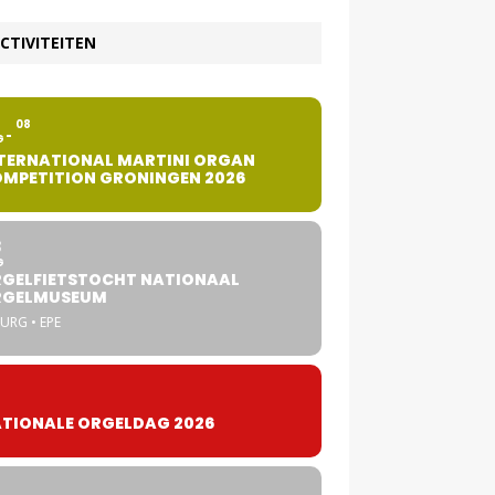
CTIVITEITEN
2
08
G
TERNATIONAL MARTINI ORGAN
MPETITION GRONINGEN 2026
8
G
GELFIETSTOCHT NATIONAAL
RGELMUSEUM
URG • EPE
TIONALE ORGELDAG 2026