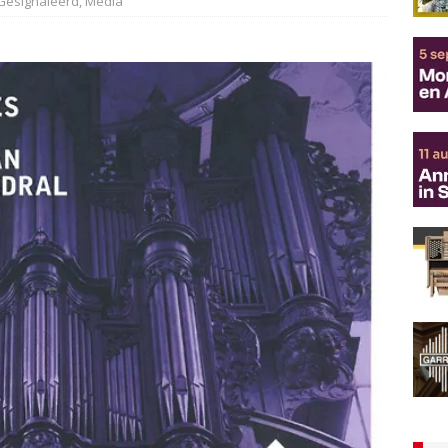
Gesignaleerd
,
Media