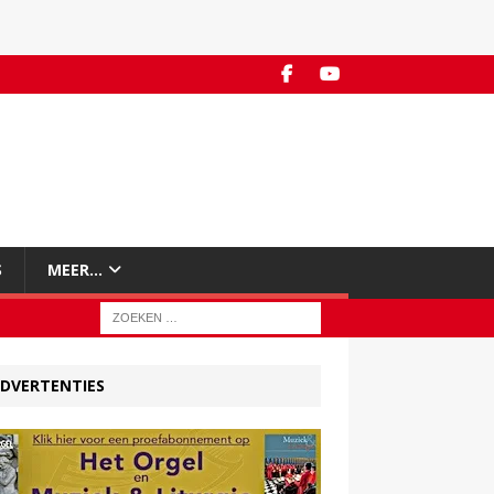
S
MEER…
DVERTENTIES