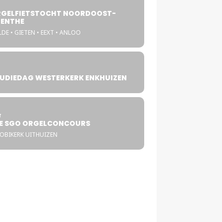
GELFIETSTOCHT NOORDOOST-
ENTHE
DE • GIETEN • EEXT • ANLOO
UDIEDAG WESTERKERK ENKHUIZEN
4
T
E SGO ORGELCONCOURS
COBIKERK UITHUIZEN