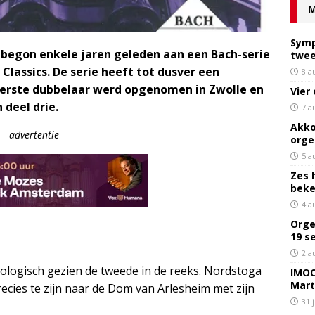
M
Symp
begon enkele jaren geleden aan een Bach-serie
twee
lassics. De serie heeft tot dusver een
8 a
eerste dubbelaar werd opgenomen in Zwolle en
Vier
deel drie.
7 a
Akko
advertentie
orge
5 a
Zes 
bek
4 a
Orge
19 s
2 a
ologisch gezien de tweede in de reeks. Nordstoga
IMOC
Mart
ecies te zijn naar de Dom van Arlesheim met zijn
31 