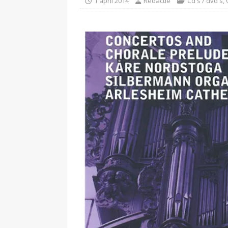
1 april 2014
Redactie
Cd's / dvd's
,