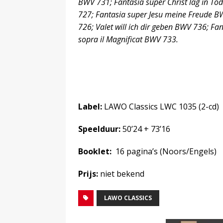
BWV 731; Fantasia super Christ lag in T
727; Fantasia super Jesu meine Freude B
726; Valet will ich dir geben BWV 736; Fa
sopra il Magnificat BWV 733.
Label:
LAWO Classics LWC 1035 (2-cd)
Speelduur:
50’24 + 73’16
Booklet:
16 pagina’s (Noors/Engels)
Prijs:
niet bekend
LAWO CLASSICS