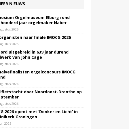
EER NIEUWS
osium Orgelmuseum Elburg rond
honderd jaar orgelmaker Naber
ugustus 2026
 organisten naar finale IMOCG 2026
ugustus 2026
ord uitgebreid in 639 jaar durend
lwerk van John Cage
ugustus 2026
halvefinalisten orgelconcours IMOCG
end
ugustus 2026
lfietstocht door Noordoost-Drenthe op
eptember
ugustus 2026
G 2026 opent met ‘Donker en Licht’ in
inikerk Groningen
juli 2026