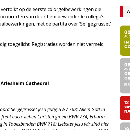
o vertolkt op de eerste cd orgelbewerkingen die
A
oloconcerten van door hem bewonderde collega’s.
albewerkingen, met de partita over ‘Sei gegrüsset’
0
AU
IN
ig toegelicht. Registraties worden niet vermeld.
CO
0
AU
OR
O
 Arlesheim Cathedral
ELB
12
SEP
pra Sei gegrüsset Jesu gütig BWV 768; Allein Gott in
NA
 freut euch, lieben Christen gmein BWV 734; Erbarm
g in Todesbanden BWV 718; Liebster Jesu wir sind hier
19