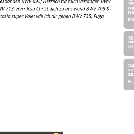
odesbanden BWV 695; Herzlich tut mich verlangen BWV
SEP
OR
WV 713; Herr Jesu Christ dich zu uns wend BWV 709 &
DR
ntasia super Valet will ich dir geben BWV 735; Fuga
ROL
19
SEP
ST
2
OK
38
JA