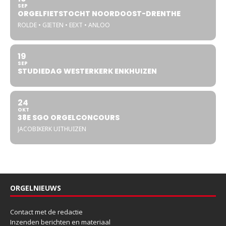
SEP
ORGELFIETSTOCHT NOORDOOST-DRENTHE
ROLDE • GIETEN • EEXT • ANLOO
19
SEP
STUDIEDAG WESTERKERK ENKHUIZEN
24
OKT
38E SGO ORGELCONCOURS
JACOBIKERK UITHUIZEN
ORGELNIEUWS
Contact met de redactie
Inzenden berichten en materiaal