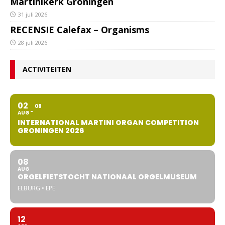
Martinikerk Groningen
31 juli 2026
RECENSIE Calefax – Organisms
28 juli 2026
ACTIVITEITEN
02
08
AUG
INTERNATIONAL MARTINI ORGAN COMPETITION
GRONINGEN 2026
08
AUG
ORGELFIETSTOCHT NATIONAAL ORGELMUSEUM
ELBURG • EPE
12