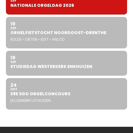
SEP
NATIONALE ORGELDAG 2026
19
SEP
ORGELFIETSTOCHT NOORDOOST-DRENTHE
ROLDE • GIETEN • EEXT • ANLOO
19
SEP
STUDIEDAG WESTERKERK ENKHUIZEN
24
OKT
38E SGO ORGELCONCOURS
JACOBIKERK UITHUIZEN