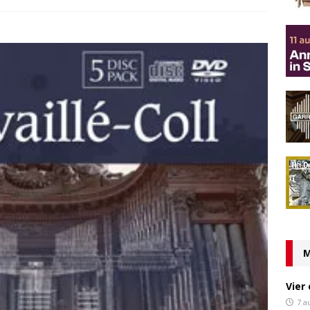
M
Vier
7 a