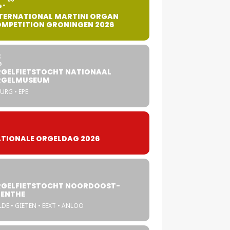
G
TERNATIONAL MARTINI ORGAN
MPETITION GRONINGEN 2026
8
G
GELFIETSTOCHT NATIONAAL
RGELMUSEUM
URG • EPE
TIONALE ORGELDAG 2026
GELFIETSTOCHT NOORDOOST-
ENTHE
DE • GIETEN • EEXT • ANLOO