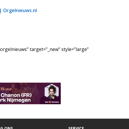
 | Orgelnieuws.nl
/orgelnieuws” target=”_new” style=”large”
G ONS
SERVICE