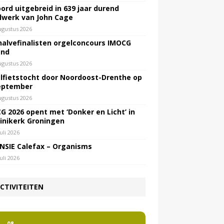
ord uitgebreid in 639 jaar durend
lwerk van John Cage
ugustus 2026
halvefinalisten orgelconcours IMOCG
end
ugustus 2026
lfietstocht door Noordoost-Drenthe op
eptember
ugustus 2026
G 2026 opent met ‘Donker en Licht’ in
inikerk Groningen
juli 2026
NSIE Calefax – Organisms
juli 2026
CTIVITEITEN
2
08