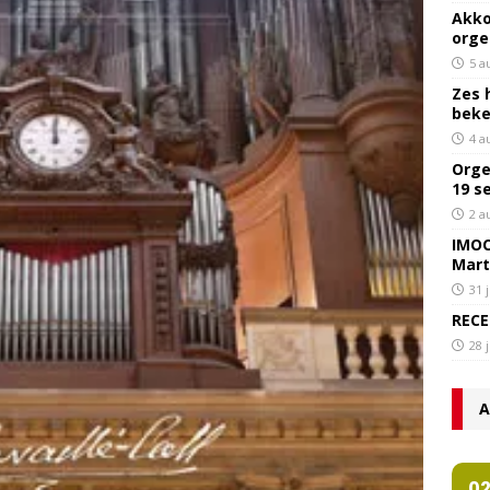
Akko
orge
5 a
Zes 
bek
4 a
Orge
19 s
2 a
IMOC
Mart
31 
RECE
28 
A
0