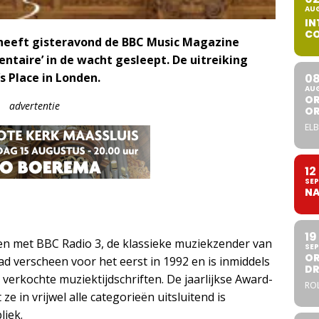
AU
IN
CO
’ heeft gisteravond de BBC Music Magazine
ntaire’ in de wacht gesleept. De uitreiking
s Place in Londen.
0
AU
OR
advertentie
O
ELB
12
SEP
NA
19
n met BBC Radio 3, de klassieke muziekzender van
SEP
OR
d verscheen voor het eerst in 1992 en is inmiddels
DR
 verkochte muziektijdschriften. De jaarlijkse Award-
ROL
ze in vrijwel alle categorieën uitsluitend is
iek.