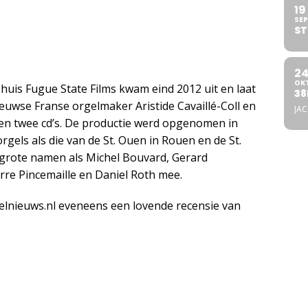
19
SEP
ST
2
OK
huis Fugue State Films kwam eind 2012 uit en laat
38
euwse Franse orgelmaker Aristide Cavaillé-Coll en
JA
s en twee cd’s. De productie werd opgenomen in
rgels als die van de St. Ouen in Rouen en de St.
 grote namen als Michel Bouvard, Gerard
erre Pincemaille en Daniel Roth mee.
elnieuws.nl eveneens een lovende recensie van