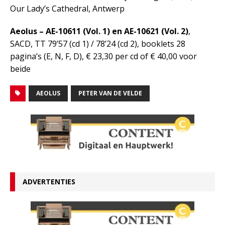
Our Lady’s Cathedral, Antwerp
Aeolus – AE-10611 (Vol. 1) en AE-10621 (Vol. 2)
,
SACD, TT 79’57 (cd 1) / 78’24 (cd 2), booklets 28
pagina’s (E, N, F, D), € 23,30 per cd of € 40,00 voor
beide
AEOLUS
PETER VAN DE VELDE
ADVERTENTIES