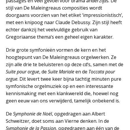
passages en veel gevoel voor drama anderzijds. De
stijl van De Maleingreaus composities wordt
doorgaans voorzien van het etiket ‘impressionistisch’,
met een knipoog naar Claude Debussy. Zijn stijl heeft
echter dankzij het veelvuldige gebruik van
Gregoriaanse thema’s een geheel eigen karakter.
Drie grote symfonieën vormen de kern en het
hoogtepunt van De Maleingreaus orgelwerken. Ze
zijn alle drie te beluisteren op deze cd’s, samen met de
Suite pour orgue
, de
Suite Mariale
en de
Toccata pour
orgue
. Dit levert twee keer bijna tachtig minuten pure
symfonische orgelmuziek op en een interessante
kennismaking met een klankwereld die, hoewel nog
geen eeuw van ons verwijderd, tamelijk onbekend is.
De
Symphonie de Noël
, opgedragen aan Albert
Schweitzer, doet soms aan Vierne denken. In de
Symphonie de la Passion
, opgedragen aan één van de