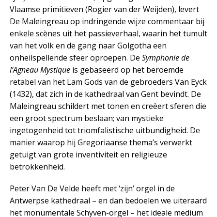
Vlaamse primitieven (Rogier van der Weijden), levert
De Maleingreau op indringende wijze commentaar bij
enkele scènes uit het passieverhaal, waarin het tumult
van het volk en de gang naar Golgotha een
onheilspellende sfeer oproepen. De
Symphonie de
l’Agneau Mystique
is gebaseerd op het beroemde
retabel van het Lam Gods van de gebroeders Van Eyck
(1432), dat zich in de kathedraal van Gent bevindt. De
Maleingreau schildert met tonen en creëert sferen die
een groot spectrum beslaan; van mystieke
ingetogenheid tot triomfalistische uitbundigheid. De
manier waarop hij Gregoriaanse thema’s verwerkt
getuigt van grote inventiviteit en religieuze
betrokkenheid.
Peter Van De Velde heeft met ‘zijn’ orgel in de
Antwerpse kathedraal – en dan bedoelen we uiteraard
het monumentale Schyven-orgel – het ideale medium