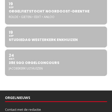
19
SEP
ORGELFIETSTOCHT NOORDOOST-DRENTHE
ROLDE • GIETEN • EEXT • ANLOO
19
SEP
STUDIEDAG WESTERKERK ENKHUIZEN
24
OKT
38E SGO ORGELCONCOURS
JACOBIKERK UITHUIZEN
ORGELNIEUWS
Contact met de redactie