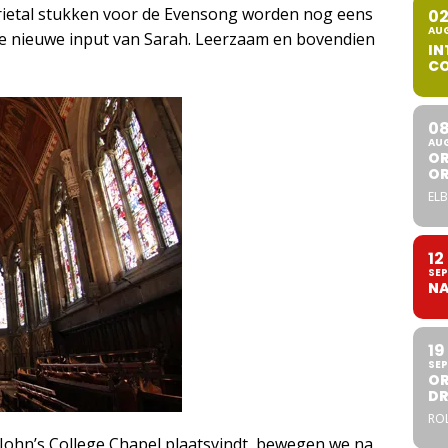
rietal stukken voor de Evensong worden nog eens
0
AU
 nieuwe input van Sarah. Leerzaam en bovendien
IN
CO
0
AU
OR
O
ELB
12
SEP
NA
19
SEP
OR
DR
ROL
 John’s College Chapel plaatsvindt, bewegen we na