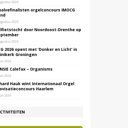
ugustus 2026
halvefinalisten orgelconcours IMOCG
end
ugustus 2026
lfietstocht door Noordoost-Drenthe op
eptember
ugustus 2026
G 2026 opent met ‘Donker en Licht’ in
inikerk Groningen
juli 2026
NSIE Calefax – Organisms
juli 2026
hard Hauk wint Internationaal Orgel
ovisatieconcours Haarlem
juli 2026
CTIVITEITEN