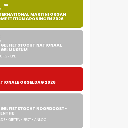
2
08
G
TERNATIONAL MARTINI ORGAN
MPETITION GRONINGEN 2026
8
G
GELFIETSTOCHT NATIONAAL
RGELMUSEUM
URG • EPE
TIONALE ORGELDAG 2026
GELFIETSTOCHT NOORDOOST-
ENTHE
DE • GIETEN • EEXT • ANLOO