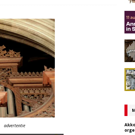
M
Akko
advertentie
orge