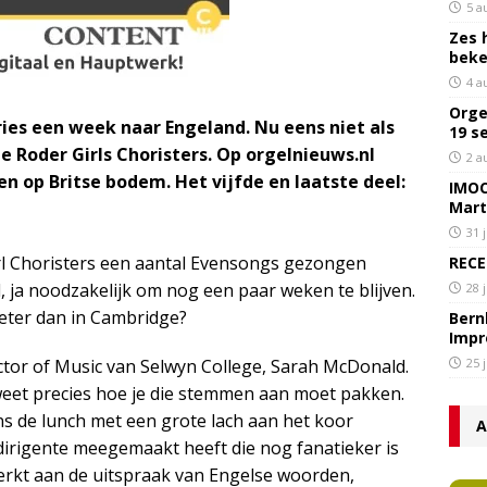
5 a
Zes 
bek
4 a
Orge
ries een week naar Engeland. Nu eens niet als
19 s
de Roder Girls Choristers. Op orgelnieuws.nl
2 a
sen op Britse bodem. Het vijfde en laatste deel:
IMOC
Mart
31 
rl Choristers een aantal Evensongs gezongen
RECE
d, ja noodzakelijk om nog een paar weken te blijven.
28 
eter dan in Cambridge?
Bern
Impr
ector of Music van Selwyn College, Sarah McDonald.
25 
 weet precies hoe je die stemmen aan moet pakken.
s de lunch met een grote lach aan het koor
A
 dirigente meegemaakt heeft die nog fanatieker is
werkt aan de uitspraak van Engelse woorden,