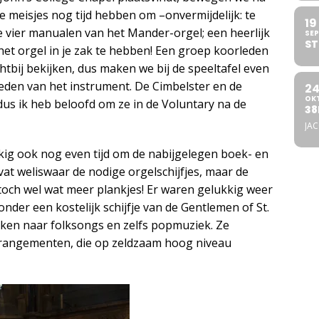
e meisjes nog tijd hebben om –onvermijdelijk: te
19
e vier manualen van het Mander-orgel; een heerlijk
SEP
ST
het orgel in je zak te hebben! Een groep koorleden
htbij bekijken, dus maken we bij de speeltafel even
heden van het instrument. De Cimbelster en de
2
OK
 dus ik heb beloofd om ze in de Voluntary na de
38
JA
kig ook nog even tijd om de nabijgelegen boek- en
vat weliswaar de nodige orgelschijfjes, maar de
 toch wel wat meer plankjes! Er waren gelukkig weer
nder een kostelijk schijfje van de Gentlemen of St.
maken naar folksongs en zelfs popmuziek. Ze
rangementen, die op zeldzaam hoog niveau