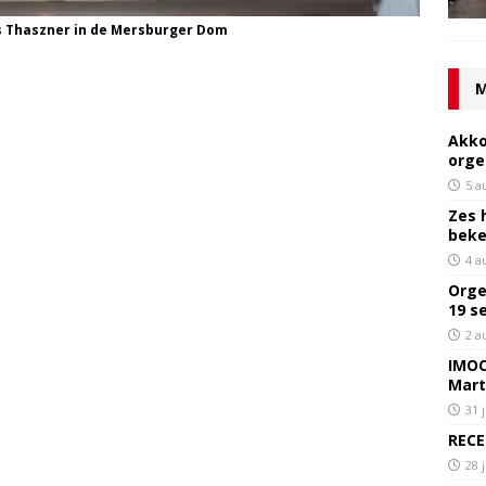
s Thaszner in de Mersburger Dom
M
Akko
orge
5 a
Zes 
bek
4 a
Orge
19 s
2 a
IMOC
Mart
31 
RECE
28 