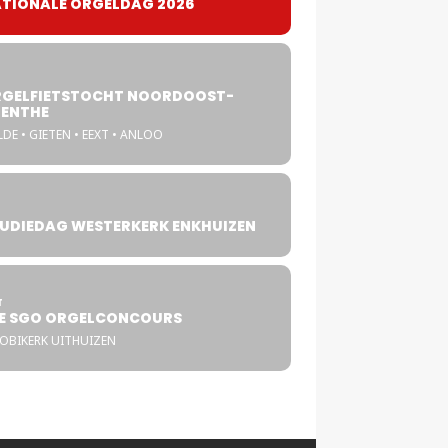
TIONALE ORGELDAG 2026
GELFIETSTOCHT NOORDOOST-
ENTHE
DE • GIETEN • EEXT • ANLOO
UDIEDAG WESTERKERK ENKHUIZEN
4
T
E SGO ORGELCONCOURS
COBIKERK UITHUIZEN