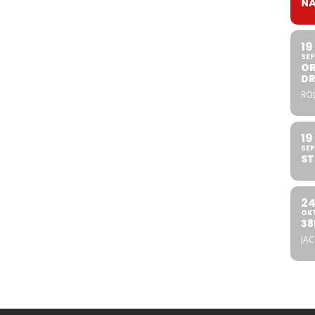
NA
19
SEP
OR
DR
ROL
19
SEP
ST
2
OK
38
JA