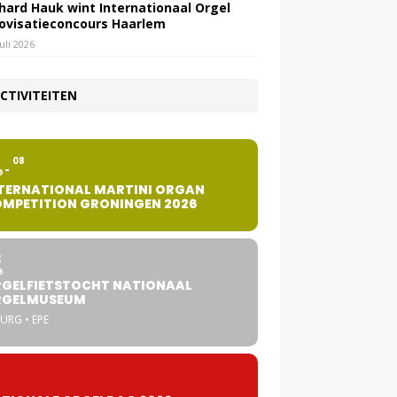
hard Hauk wint Internationaal Orgel
ovisatieconcours Haarlem
juli 2026
CTIVITEITEN
2
08
G
TERNATIONAL MARTINI ORGAN
MPETITION GRONINGEN 2026
8
G
GELFIETSTOCHT NATIONAAL
RGELMUSEUM
URG • EPE