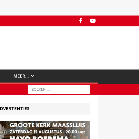
S
MEER…
DVERTENTIES