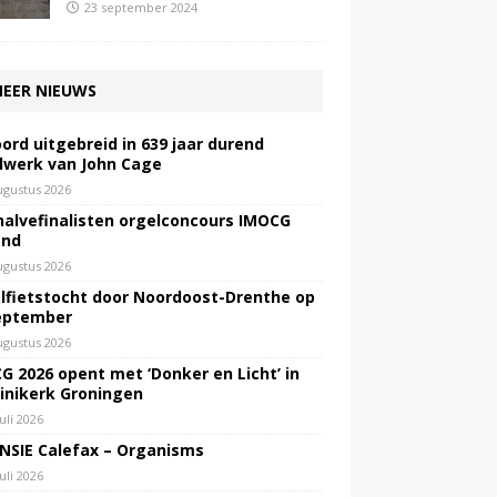
23 september 2024
EER NIEUWS
ord uitgebreid in 639 jaar durend
lwerk van John Cage
ugustus 2026
halvefinalisten orgelconcours IMOCG
end
ugustus 2026
lfietstocht door Noordoost-Drenthe op
eptember
ugustus 2026
G 2026 opent met ‘Donker en Licht’ in
inikerk Groningen
juli 2026
NSIE Calefax – Organisms
juli 2026