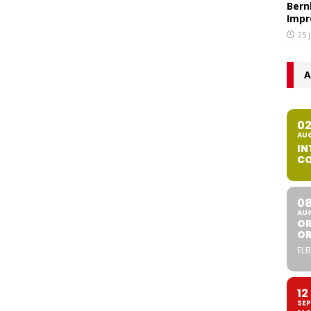
Bern
Impr
25 
A
0
AU
IN
CO
0
AU
OR
O
ELB
12
SEP