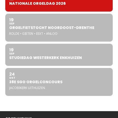
NATIONALE ORGELDAG 2026
19
SEP
ORGELFIETSTOCHT NOORDOOST-DRENTHE
ROLDE • GIETEN • EEXT • ANLOO
19
SEP
STUDIEDAG WESTERKERK ENKHUIZEN
24
OKT
38E SGO ORGELCONCOURS
JACOBIKERK UITHUIZEN