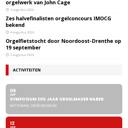
orgelwerk van John Cage
5 augustus 2026
Zes halvefinalisten orgelconcours IMOCG
bekend
4 augustus 2026
Orgelfietstocht door Noordoost-Drenthe op
19 september
2 augustus 2026
ACTIVITEITEN
05
SEP
SYMPOSIUM 200 JAAR ORGELMAKER NABER
NATIONAAL ORGELMUSEUM
12
SEP