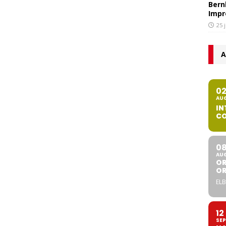
Bern
Impr
25 
A
0
AU
IN
CO
0
AU
OR
O
ELB
12
SEP