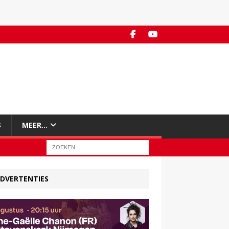
S
MEER…
DVERTENTIES