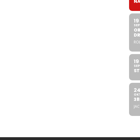
NA
19
SEP
OR
DR
ROL
19
SEP
ST
2
OK
38
JA