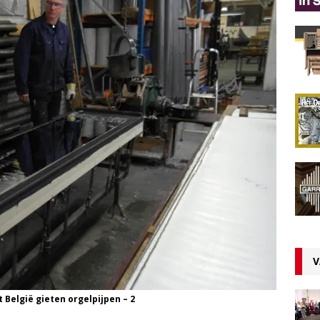
V
 België gieten orgelpijpen – 2