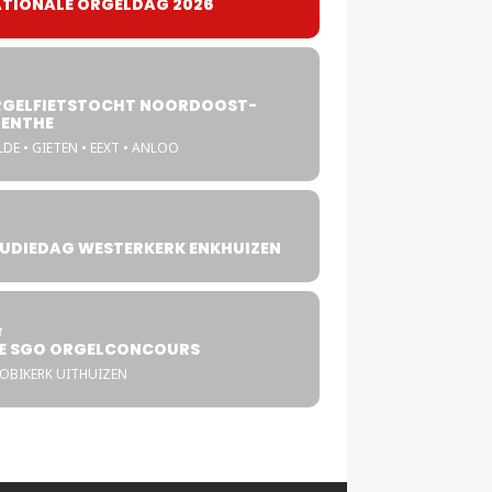
TIONALE ORGELDAG 2026
GELFIETSTOCHT NOORDOOST-
ENTHE
DE • GIETEN • EEXT • ANLOO
UDIEDAG WESTERKERK ENKHUIZEN
4
T
E SGO ORGELCONCOURS
COBIKERK UITHUIZEN