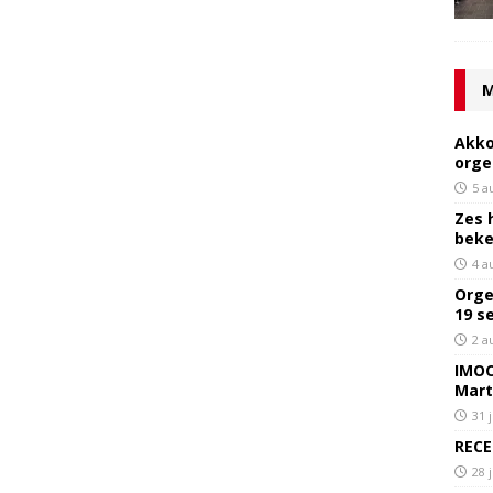
M
Akko
orge
5 a
Zes 
bek
4 a
Orge
19 s
2 a
IMOC
Mart
31 
RECE
28 