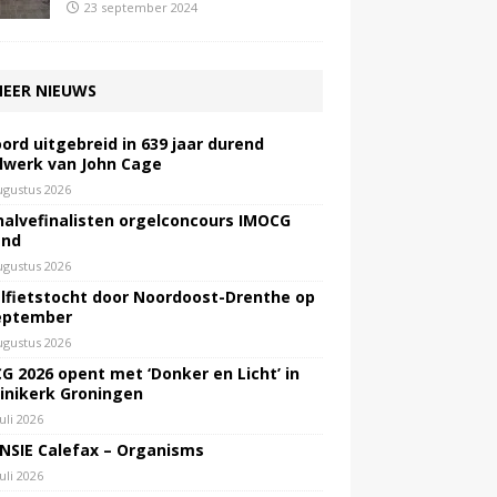
23 september 2024
EER NIEUWS
ord uitgebreid in 639 jaar durend
lwerk van John Cage
ugustus 2026
halvefinalisten orgelconcours IMOCG
end
ugustus 2026
lfietstocht door Noordoost-Drenthe op
eptember
ugustus 2026
G 2026 opent met ‘Donker en Licht’ in
inikerk Groningen
juli 2026
NSIE Calefax – Organisms
juli 2026