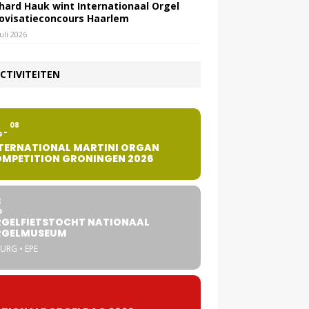
hard Hauk wint Internationaal Orgel
ovisatieconcours Haarlem
juli 2026
CTIVITEITEN
2
08
G
TERNATIONAL MARTINI ORGAN
MPETITION GRONINGEN 2026
8
G
GELFIETSTOCHT NATIONAAL
RGELMUSEUM
URG • EPE