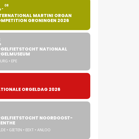
2
08
G
TERNATIONAL MARTINI ORGAN
MPETITION GRONINGEN 2026
8
G
GELFIETSTOCHT NATIONAAL
RGELMUSEUM
URG • EPE
TIONALE ORGELDAG 2026
GELFIETSTOCHT NOORDOOST-
ENTHE
DE • GIETEN • EEXT • ANLOO