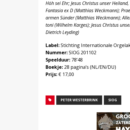
Höh sei Ehr; Jesus Christus unser Heiland
Fantasia ex D (Matthias Weckmann); Prae
armen Sünder (Matthias Weckmann); Allein
toni (Wilhelm Karges); Jesus Christus uns
Dietrich Leyding)
Label:
Stichting Internationale Orgel
Nummer:
SIOG 201102
Speelduur:
78’48
Boekje:
28 pagina’s (NL/EN/DU)
Prijs:
€ 17,00
PETER WESTERBRINK
SIOG