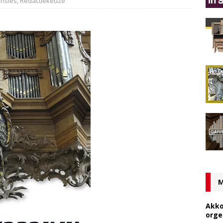
nsies
,
Redactiekeuze
M
Akko
orge