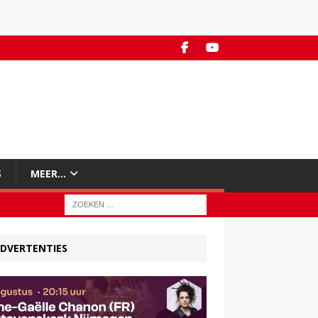
S
MEER…
DVERTENTIES