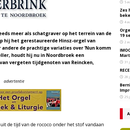
5 a
Zes 
bek
4 a
Orge
teeds meer als schatgraver op het terrein van de
19 s
p hij het gerestaureerde Hinsz-orgel van
2 a
andere de prachtige variaties over ‘Nun komm
IMOC
ller, houdt hij nu in Noordbroek een
Mart
 van vergeten tijdgenoten van Reincken,
31 
RECE
28 
advertentie
Bern
Impr
25 
A
 uit de tijd van de rococo onder het stof vandaan