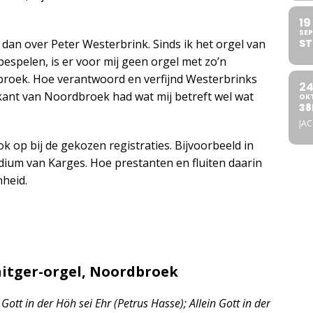
19
SEP
dan over Peter Westerbrink. Sinds ik het orgel van
ST
spelen, is er voor mij geen orgel met zo’n
broek. Hoe verantwoord en verfijnd Westerbrinks
2
 kant van Noordbroek had wat mij betreft wel wat
OK
38
JA
 op bij de gekozen registraties. Bijvoorbeeld in
ludium van Karges. Hoe prestanten en fluiten daarin
heid.
nitger-orgel, Noordbroek
ott in der Höh sei Ehr (Petrus Hasse); Allein Gott in der