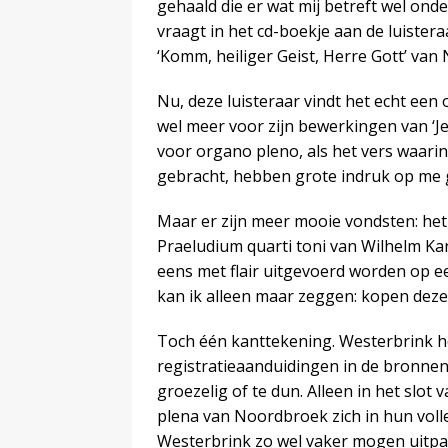
gehaald die er wat mij betreft wel ond
vraagt in het cd-boekje aan de luistera
‘Komm, heiliger Geist, Herre Gott’ van
Nu, deze luisteraar vindt het echt een
wel meer voor zijn bewerkingen van ‘Je
voor organo pleno, als het vers waari
gebracht, hebben grote indruk op me
Maar er zijn meer mooie vondsten: he
Praeludium quarti toni van Wilhelm Ka
eens met flair uitgevoerd worden op e
kan ik alleen maar zeggen: kopen deze 
Toch één kanttekening. Westerbrink he
registratieaanduidingen in de bronne
groezelig of te dun. Alleen in het slot
plena van Noordbroek zich in hun volle 
Westerbrink zo wel vaker mogen uitpak