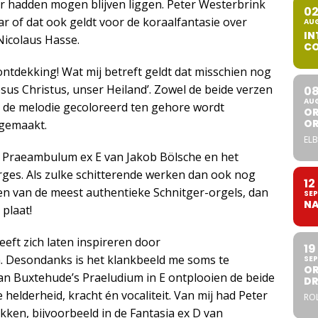
er hadden mogen blijven liggen. Peter Westerbrink
0
ar of dat ook geldt voor de koraalfantasie over
AU
IN
 Nicolaus Hasse.
CO
 ontdekking! Wat mij betreft geldt dat misschien nog
sus Christus, unser Heiland’. Zowel de beide verzen
0
AU
n de melodie gecoloreerd ten gehore wordt
OR
O
 gemaakt.
ELB
t Praeambulum ex E van Jakob Bölsche en het
rges. Als zulke schitterende werken dan ook nog
12
en van de meest authentieke Schnitger-orgels, dan
SEP
NA
plaat!
eft zich laten inspireren door
19
n. Desondanks is het klankbeeld me soms te
SEP
OR
 van Buxtehude’s Praeludium in E ontplooien de beide
DR
helderheid, kracht én vocaliteit. Van mij had Peter
ROL
ken, bijvoorbeeld in de Fantasia ex D van