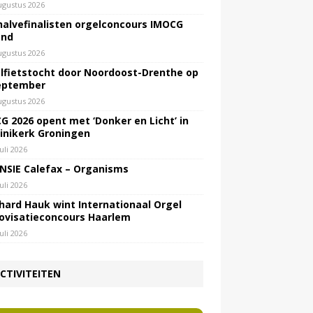
ugustus 2026
halvefinalisten orgelconcours IMOCG
end
ugustus 2026
lfietstocht door Noordoost-Drenthe op
eptember
ugustus 2026
G 2026 opent met ‘Donker en Licht’ in
inikerk Groningen
juli 2026
NSIE Calefax – Organisms
juli 2026
hard Hauk wint Internationaal Orgel
ovisatieconcours Haarlem
juli 2026
CTIVITEITEN