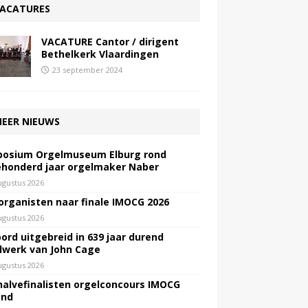
ACATURES
VACATURE Cantor / dirigent
Bethelkerk Vlaardingen
23 september 2024
EER NIEUWS
osium Orgelmuseum Elburg rond
honderd jaar orgelmaker Naber
ugustus 2026
 organisten naar finale IMOCG 2026
ugustus 2026
ord uitgebreid in 639 jaar durend
lwerk van John Cage
ugustus 2026
halvefinalisten orgelconcours IMOCG
end