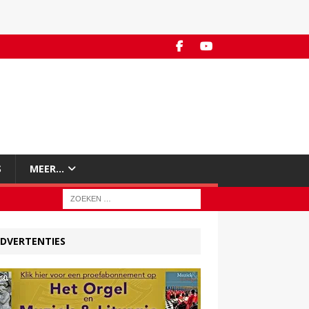
S
MEER…
DVERTENTIES