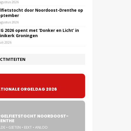
ugustus 2026
lfietstocht door Noordoost-Drenthe op
eptember
ugustus 2026
G 2026 opent met ‘Donker en Licht’ in
inikerk Groningen
juli 2026
CTIVITEITEN
TIONALE ORGELDAG 2026
GELFIETSTOCHT NOORDOOST-
ENTHE
DE • GIETEN • EEXT • ANLOO