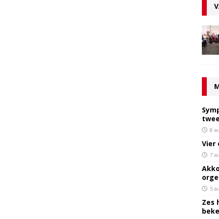
V
M
Symp
twee
8 a
Vier
7 a
Akko
orge
5 a
Zes 
bek