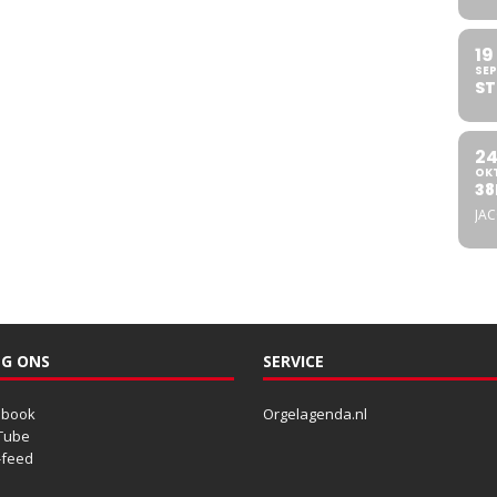
19
SEP
ST
2
OK
38
JA
G ONS
SERVICE
ebook
Orgelagenda.nl
Tube
-feed