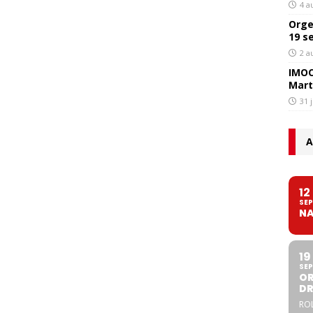
4 a
Orge
19 s
2 a
IMOC
Mart
31 
A
12
SEP
NA
19
SEP
OR
DR
ROL