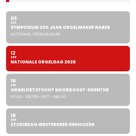
05
SEP
SYMPOSIUM 200 JAAR ORGELMAKER NABER
NATIONAAL ORGELMUSEUM
12
SEP
NATIONALE ORGELDAG 2026
19
SEP
ORGELFIETSTOCHT NOORDOOST-DRENTHE
ROLDE • GIETEN • EEXT • ANLOO
19
SEP
STUDIEDAG WESTERKERK ENKHUIZEN