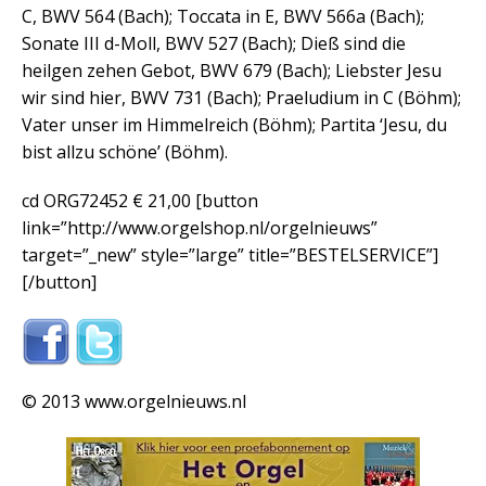
C, BWV 564 (Bach); Toccata in E, BWV 566a (Bach);
Sonate III d-Moll, BWV 527 (Bach); Dieß sind die
heilgen zehen Gebot, BWV 679 (Bach); Liebster Jesu
wir sind hier, BWV 731 (Bach); Praeludium in C (Böhm);
Vater unser im Himmelreich (Böhm); Partita ‘Jesu, du
bist allzu schöne’ (Böhm).
cd ORG72452 € 21,00
[button
link=”http://www.orgelshop.nl/orgelnieuws”
target=”_new” style=”large” title=”BESTELSERVICE”]
[/button]
© 2013 www.orgelnieuws.nl