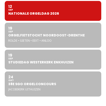
12
SEP
NATIONALE ORGELDAG 2026
19
SEP
ORGELFIETSTOCHT NOORDOOST-DRENTHE
ROLDE • GIETEN • EEXT • ANLOO
19
SEP
STUDIEDAG WESTERKERK ENKHUIZEN
24
OKT
38E SGO ORGELCONCOURS
JACOBIKERK UITHUIZEN