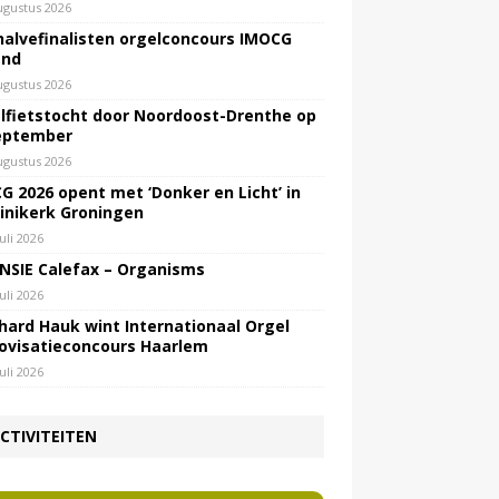
ugustus 2026
halvefinalisten orgelconcours IMOCG
end
ugustus 2026
lfietstocht door Noordoost-Drenthe op
eptember
ugustus 2026
G 2026 opent met ‘Donker en Licht’ in
inikerk Groningen
juli 2026
NSIE Calefax – Organisms
juli 2026
hard Hauk wint Internationaal Orgel
ovisatieconcours Haarlem
juli 2026
CTIVITEITEN