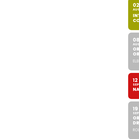
0
AU
IN
CO
0
AU
OR
O
ELB
12
SEP
NA
19
SEP
OR
DR
ROL