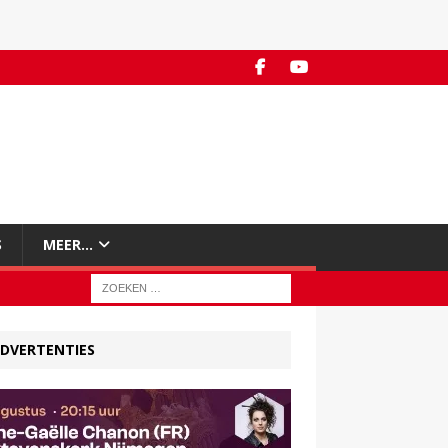
S
MEER…
DVERTENTIES