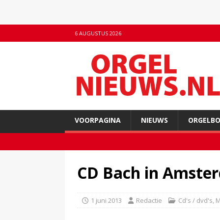
6 AUGUSTUS 2026
VOORPAGINA
NIEUWS
ORGELB
CD Bach in Amste
1 juni 2013
Redactie
Cd's / dvd's
,
M