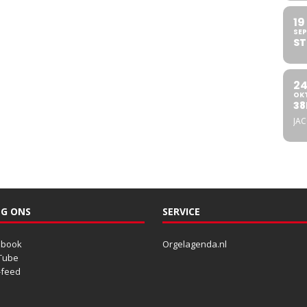
19
SEP
ST
2
OK
38
JA
G ONS
SERVICE
ebook
Orgelagenda.nl
Tube
-feed