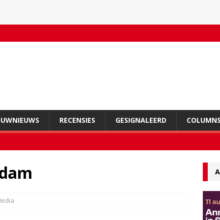
OUWNIEUWS
RECENSIES
GESIGNALEERD
COLUMN
rdam
A
edia