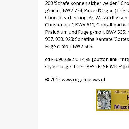
208 ‘Schafe können sicher weiden’; Cho
g’mein’, BWV 734; Pièce d’Orgue (Très
Choralbearbeitung ‘An Wasserflüssen 
Christenleut’, BWV 612; Choralbearbeit
Präludium und Fuge g-moll, BWV 535; Kl
937, 938, 928; Sonatina Kantate ‘Gottes 
Fuge d-moll, BWV 565.
cd FE6962382 € 14,95
[button link=”ht
style=”large” title=”BESTELSERVICE”][
© 2013 www.orgelnieuws.nl