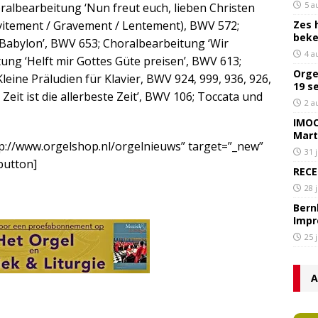
5 a
ralbearbeitung ‘Nun freut euch, lieben Christen
 vitement / Gravement / Lentement), BWV 572;
Zes 
bek
Babylon’, BWV 653; Choralbearbeitung ‘Wir
4 a
ung ‘Helft mir Gottes Güte preisen’, BWV 613;
Orge
eine Präludien für Klavier, BWV 924, 999, 936, 926,
19 s
Zeit ist die allerbeste Zeit’, BWV 106; Toccata und
2 a
IMOC
Mart
tp://www.orgelshop.nl/orgelnieuws” target=”_new”
31 
/button]
RECE
28 
Bern
Impr
25 
A