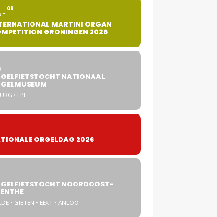
2
08
G
TERNATIONAL MARTINI ORGAN
MPETITION GRONINGEN 2026
8
G
GELFIETSTOCHT NATIONAAL
RGELMUSEUM
URG • EPE
TIONALE ORGELDAG 2026
GELFIETSTOCHT NOORDOOST-
ENTHE
DE • GIETEN • EEXT • ANLOO