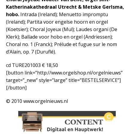
Katherinakathedraal Utrecht & Metske Gerlsma,
hobo.
Intrada (Ireland); Menuetto impromptu
(Ireland); Partita voor engelse hoorn en orgel
(Koetsier); Choral Joyeux (Mul); Laudes organi (De
Klerk); Ballade voor hobo en orgel (Andriessen);
Choral no. 1 (Franck); Prélude et fugue sur le nom
d’Alain, op. 7 (Duruflé).
cd TURE201003 € 18,50
[button link=”http://www.orgelshop.nl/orgelnieuws”
target=”_new” style=”large” title=”BESTELSERVICE”]
[/button]
© 2010 www.orgelnieuws.nl