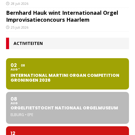
28 juli 2026
Bernhard Hauk wint Internationaal Orgel
Improvisatieconcours Haarlem
25 juli 2026
ACTIVITEITEN
02
08
AUG
INTERNATIONAL MARTINI ORGAN COMPETITION
GRONINGEN 2026
08
AUG
ORGELFIETSTOCHT NATIONAAL ORGELMUSEUM
ELBURG • EPE
12