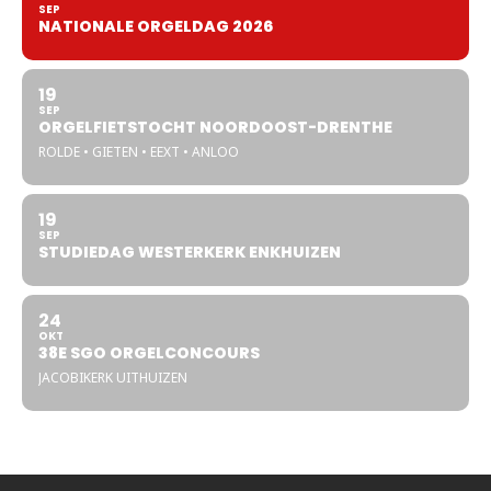
SEP
NATIONALE ORGELDAG 2026
19
SEP
ORGELFIETSTOCHT NOORDOOST-DRENTHE
ROLDE • GIETEN • EEXT • ANLOO
19
SEP
STUDIEDAG WESTERKERK ENKHUIZEN
24
OKT
38E SGO ORGELCONCOURS
JACOBIKERK UITHUIZEN