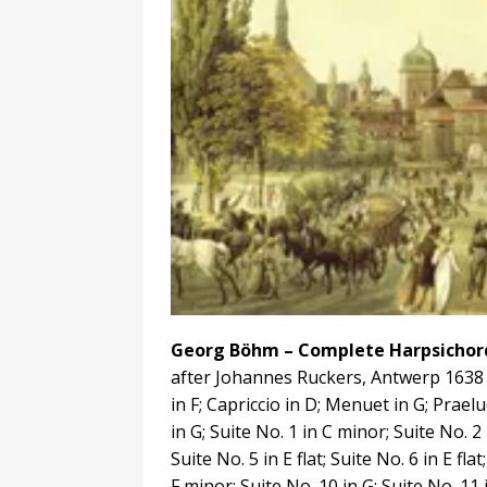
Georg Böhm – Complete Harpsichor
after Johannes Ruckers, Antwerp 1638
in F; Capriccio in D; Menuet in G; Pra
in G; Suite No. 1 in C minor; Suite No. 2
Suite No. 5 in E flat; Suite No. 6 in E fla
F minor; Suite No. 10 in G; Suite No. 11 