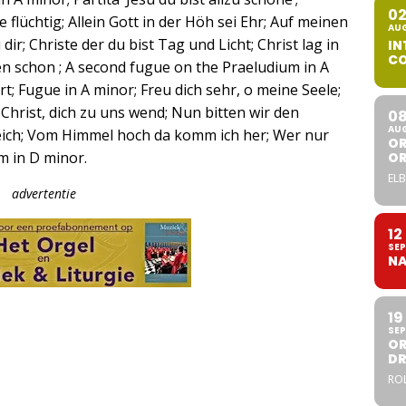
0
e flüchtig; Allein Gott in der Höh sei Ehr; Auf meinen
AU
 dir; Christe der du bist Tag und Licht; Christ lag in
IN
CO
n schon ; A second fugue on the Praeludium in A
t; Fugue in A minor; Freu dich sehr, o meine Seele;
u Christ, dich zu uns wend; Nun bitten wir den
0
AU
reich; Vom Himmel hoch da komm ich her; Wer nur
OR
m in D minor.
O
ELB
advertentie
12
SEP
NA
19
SEP
OR
DR
ROL