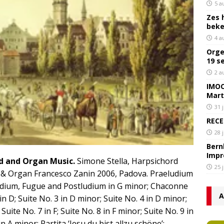
5 a
Zes 
bek
4 a
Orge
19 s
2 a
IMOC
Mart
31 
RECE
28 
Bern
Impr
d and Organ Music.
Simone Stella, Harpsichord
25 
 & Organ Francesco Zanin 2006, Padova. Praeludium
eludium, Fugue and Postludium in G minor; Chaconne
A
 in D; Suite No. 3 in D minor; Suite No. 4 in D minor;
t; Suite No. 7 in F; Suite No. 8 in F minor; Suite No. 9 in
in A minor; Partita ‘Jesu du bist allzu schöne’;