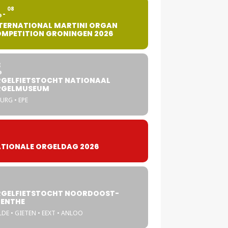
2
08
G
TERNATIONAL MARTINI ORGAN
MPETITION GRONINGEN 2026
8
G
GELFIETSTOCHT NATIONAAL
RGELMUSEUM
URG • EPE
TIONALE ORGELDAG 2026
GELFIETSTOCHT NOORDOOST-
ENTHE
DE • GIETEN • EEXT • ANLOO