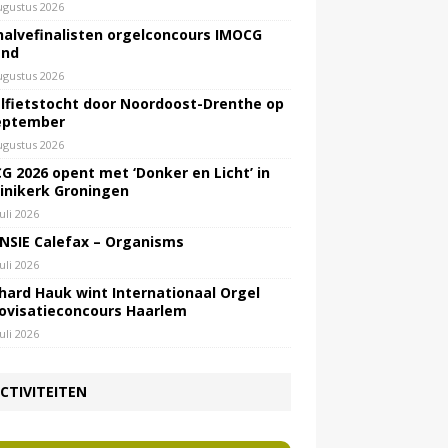
ugustus 2026
halvefinalisten orgelconcours IMOCG
end
ugustus 2026
lfietstocht door Noordoost-Drenthe op
eptember
ugustus 2026
G 2026 opent met ‘Donker en Licht’ in
inikerk Groningen
juli 2026
NSIE Calefax – Organisms
juli 2026
hard Hauk wint Internationaal Orgel
ovisatieconcours Haarlem
juli 2026
CTIVITEITEN