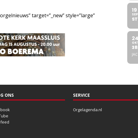
19
/orgelnieuws” target=”_new” style=”large”
SEP
ST
2
OK
38
JA
G ONS
SERVICE
ebook
Orgelagenda.nl
Tube
-feed