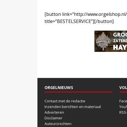
[button link=”http://www.orgelshop.nl
title=”BESTELSERVICE”][/button]
ORGELNIEUWS
VOL
Contact met de redactie
Fac
Inzenden berichten en materiaal
You
Adverteren
RSS
Disclaimer
Auteursrechten