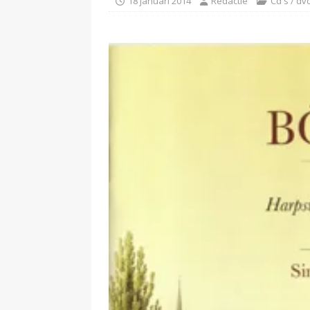
18 januari 2014
Redactie
Cd's / dv