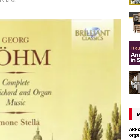
d's
,
Media
M
Akko
orge