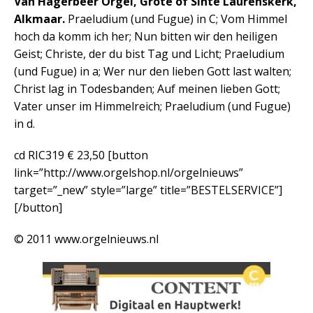
Van Hagerbeer Orgel, Grote of Sinte Laurenskerk,
Alkmaar.
Praeludium (und Fugue) in C; Vom Himmel
hoch da komm ich her; Nun bitten wir den heiligen
Geist; Christe, der du bist Tag und Licht; Praeludium
(und Fugue) in a; Wer nur den lieben Gott last walten;
Christ lag in Todesbanden; Auf meinen lieben Gott;
Vater unser im Himmelreich; Praeludium (und Fugue)
in d.
cd RIC319 € 23,50
[button
link=”http://www.orgelshop.nl/orgelnieuws”
target=”_new” style=”large” title=”BESTELSERVICE”]
[/button]
© 2011 www.orgelnieuws.nl