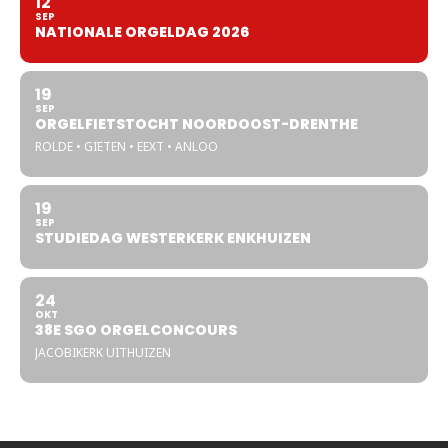
12
SEP
NATIONALE ORGELDAG 2026
19
SEP
ORGELFIETSTOCHT NOORDOOST-DRENTHE
ROLDE • GIETEN • EEXT • ANLOO
19
SEP
STUDIEDAG WESTERKERK ENKHUIZEN
24
OKT
38E SGO ORGELCONCOURS
JACOBIKERK UITHUIZEN