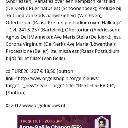
(Andriessen); Variaties over een Kempisch kerstlied
(De Klerk); Puer natus est (Schoonenbeek); Prelude bij
‘Het Lied van Gods aanwezigheid’ (Van Elven);
Offertorium (Raas); Pre- en postludium over ‘Halleluja’
– GvL 241 & 257 (Bartelink); Offertorium (Andriessen);
Agnus Dei (Manneke); Ave Maris Stella (De Klerk); Jesu
Corona Virginum (De Klerk); Ave Maria (Löwenthal);
Processione (Beijer); Ite, missa est (Raas); Postludium
bij ‘O filii et filiae’ (Van Belle).
cd TURE201207 € 18,50
[button
link=”http://www.orgelshop.nl/orgelnieuws”
target=”_new” style=”large” title=”BESTELSERVICE”]
[/button]
© 2012 www.orgelnieuws.nl