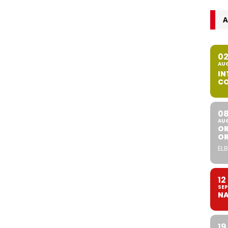
A
0
AU
IN
CO
0
AU
OR
O
ELB
12
SEP
NA
19