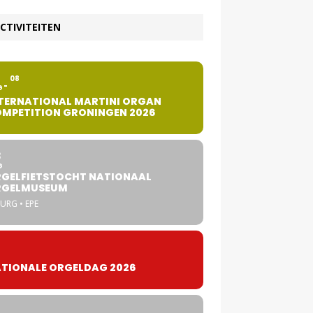
CTIVITEITEN
2
08
G
TERNATIONAL MARTINI ORGAN
MPETITION GRONINGEN 2026
8
G
GELFIETSTOCHT NATIONAAL
RGELMUSEUM
URG • EPE
TIONALE ORGELDAG 2026