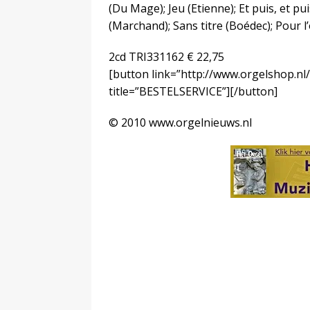
(Du Mage); Jeu (Etienne); Et puis, et pu
(Marchand); Sans titre (Boédec); Pour 
2cd TRI331162 € 22,75
[button link=”http://www.orgelshop.nl
title=”BESTELSERVICE”][/button]
© 2010 www.orgelnieuws.nl