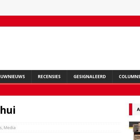
OUWNIEUWS
RECENSIES
GESIGNALEERD
COLUMN
’hui
A
's
,
Media