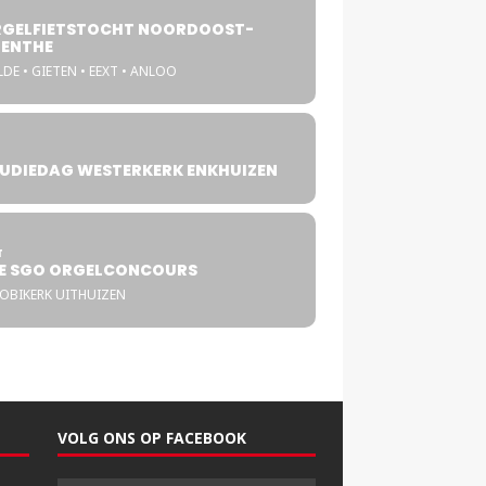
GELFIETSTOCHT NOORDOOST-
ENTHE
DE • GIETEN • EEXT • ANLOO
UDIEDAG WESTERKERK ENKHUIZEN
4
T
E SGO ORGELCONCOURS
COBIKERK UITHUIZEN
VOLG ONS OP FACEBOOK