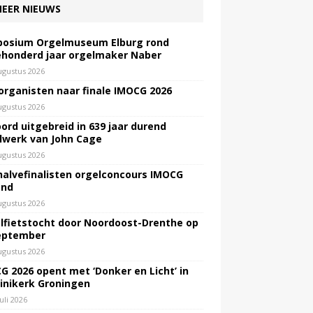
EER NIEUWS
osium Orgelmuseum Elburg rond
honderd jaar orgelmaker Naber
ugustus 2026
 organisten naar finale IMOCG 2026
ugustus 2026
ord uitgebreid in 639 jaar durend
lwerk van John Cage
ugustus 2026
halvefinalisten orgelconcours IMOCG
end
ugustus 2026
lfietstocht door Noordoost-Drenthe op
eptember
ugustus 2026
G 2026 opent met ‘Donker en Licht’ in
inikerk Groningen
juli 2026