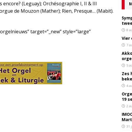
is encore? (Leguay); Orchésographie I, II & III
M
l’orgue de Mouzon (Mather); Rien, Presque… (Mabit).
Symp
twee
8 a
/orgelnieuws” target=”_new” style=”large”
Vier
7 a
Akko
orge
5 a
Zes 
bek
4 a
Orge
19 s
2 a
IMOC
Mart
31 