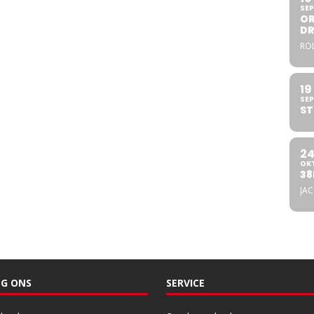
SEP
OR
DR
ROL
19
SEP
ST
2
OK
38
JA
G ONS
SERVICE