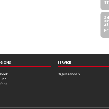
ST
2
OK
38
JA
G ONS
SERVICE
ebook
Orgelagenda.nl
Tube
-feed