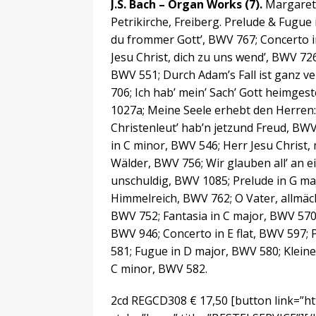
J.S. Bach – Organ Works (7).
Margaret 
Petrikirche, Freiberg. Prelude & Fugue 
du frommer Gott’, BWV 767; Concerto in
Jesu Christ, dich zu uns wend’, BWV 7
BWV 551; Durch Adam’s Fall ist ganz ve
706; Ich hab’ mein’ Sach’ Gott heimgest
1027a; Meine Seele erhebt den Herren:
Christenleut’ hab’n jetzund Freud, BW
in C minor, BWV 546; Herr Jesu Christ,
Wälder, BWV 756; Wir glauben all’ an 
unschuldig, BWV 1085; Prelude in G ma
Himmelreich, BWV 762; O Vater, allmäch
BWV 752; Fantasia in C major, BWV 570;
BWV 946; Concerto in E flat, BWV 597;
581; Fugue in D major, BWV 580; Klein
C minor, BWV 582.
2cd REGCD308 € 17,50
[button link=”h