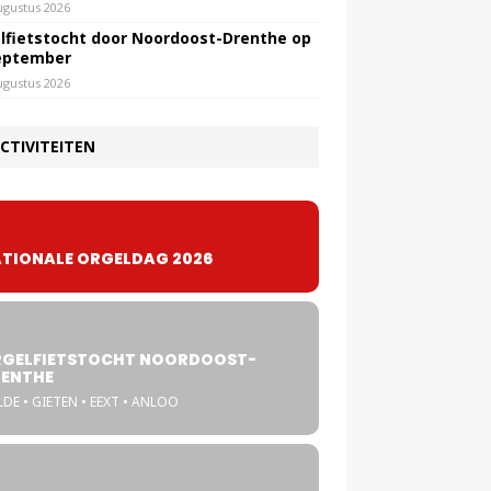
ugustus 2026
lfietstocht door Noordoost-Drenthe op
eptember
ugustus 2026
CTIVITEITEN
TIONALE ORGELDAG 2026
GELFIETSTOCHT NOORDOOST-
ENTHE
DE • GIETEN • EEXT • ANLOO