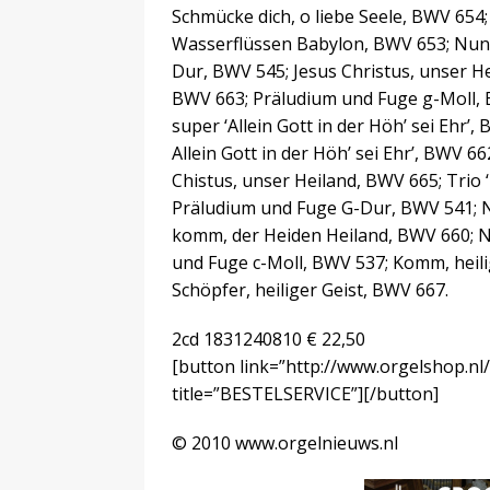
Schmücke dich, o liebe Seele, BWV 654
Wasserflüssen Babylon, BWV 653; Nun 
Dur, BWV 545; Jesus Christus, unser Hei
BWV 663; Präludium und Fuge g-Moll, B
super ‘Allein Gott in der Höh’ sei Ehr
Allein Gott in der Höh’ sei Ehr’, BWV 
Chistus, unser Heiland, BWV 665; Trio 
Präludium und Fuge G-Dur, BWV 541; 
komm, der Heiden Heiland, BWV 660; N
und Fuge c-Moll, BWV 537; Komm, heili
Schöpfer, heiliger Geist, BWV 667.
2cd 1831240810 € 22,50
[button link=”http://www.orgelshop.nl
title=”BESTELSERVICE”][/button]
© 2010 www.orgelnieuws.nl