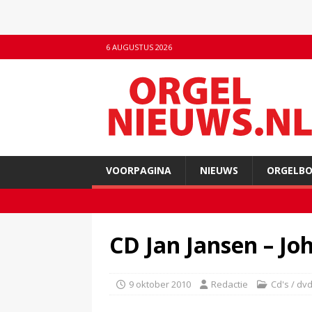
6 AUGUSTUS 2026
VOORPAGINA
NIEUWS
ORGELB
CD Jan Jansen – Jo
9 oktober 2010
Redactie
Cd's / dvd