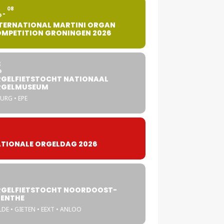
2
08
G
TERNATIONAL MARTINI ORGAN
MPETITION GRONINGEN 2026
8
G
GELFIETSTOCHT NATIONAAL
RGELMUSEUM
URG • EPE
TIONALE ORGELDAG 2026
GELFIETSTOCHT NOORDOOST-
ENTHE
DE • GIETEN • EEXT • ANLOO