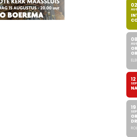
0
AU
IN
CO
0
AU
OR
O
ELB
12
SEP
NA
19
SEP
OR
DR
ROL