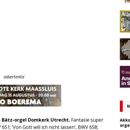
advertentie
M
 – Bätz-orgel Domkerk Utrecht.
Fantasie super
Akko
orge
651; ‘Von Gott will ich nicht lassen’, BWV 658;