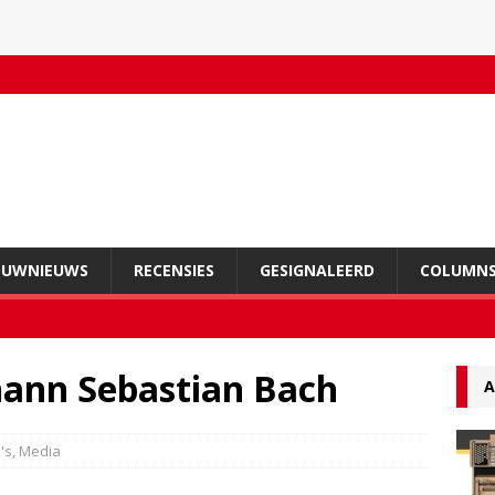
OUWNIEUWS
RECENSIES
GESIGNALEERD
COLUMN
hann Sebastian Bach
A
's
,
Media