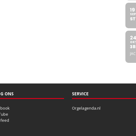
19
SEP
ST
2
OK
38
JA
G ONS
SERVICE
ebook
Orgelagenda.nl
Tube
-feed