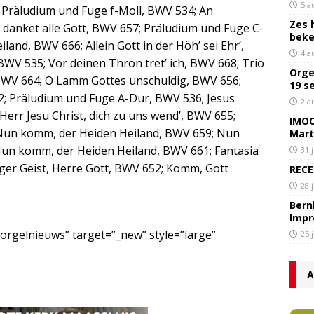
5 a
; Präludium und Fuge f-Moll, BWV 534; An
Zes 
danket alle Gott, BWV 657; Präludium und Fuge C-
bek
land, BWV 666; Allein Gott in der Höh’ sei Ehr’,
4 a
WV 535; Vor deinen Thron tret’ ich, BWV 668; Trio
Orge
’, BWV 664; O Lamm Gottes unschuldig, BWV 656;
19 s
662; Präludium und Fuge A-Dur, BWV 536; Jesus
2 a
‘Herr Jesu Christ, dich zu uns wend’, BWV 655;
IMOC
Nun komm, der Heiden Heiland, BWV 659; Nun
Mart
un komm, der Heiden Heiland, BWV 661; Fantasia
31 
ger Geist, Herre Gott, BWV 652; Komm, Gott
RECE
28 
Bern
Impr
/orgelnieuws” target=”_new” style=”large”
25 
A