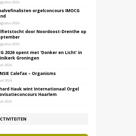
ugustus 2026
halvefinalisten orgelconcours IMOCG
end
ugustus 2026
lfietstocht door Noordoost-Drenthe op
eptember
ugustus 2026
G 2026 opent met ‘Donker en Licht’ in
inikerk Groningen
juli 2026
NSIE Calefax – Organisms
juli 2026
hard Hauk wint Internationaal Orgel
ovisatieconcours Haarlem
juli 2026
CTIVITEITEN