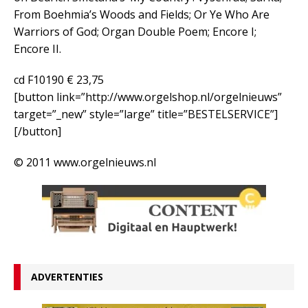
From Boehmia’s Woods and Fields; Or Ye Who Are
Warriors of God; Organ Double Poem; Encore I;
Encore II.
cd F10190 € 23,75
[button link=”http://www.orgelshop.nl/orgelnieuws”
target=”_new” style=”large” title=”BESTELSERVICE”]
[/button]
© 2011 www.orgelnieuws.nl
ADVERTENTIES