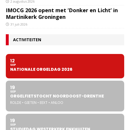
2 augustus 2026
IMOCG 2026 opent met ‘Donker en Licht’ in
Martinikerk Groningen
31 juli 2026
ACTIVITEITEN
12
SEP
NATIONALE ORGELDAG 2026
19
SEP
ORGELFIETSTOCHT NOORDOOST-DRENTHE
ROLDE • GIETEN • EEXT • ANLOO
19
SEP
STUDIEDAG WESTERKERK ENKHUIZEN