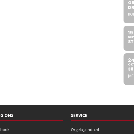
OR
DR
ROL
19
SEP
ST
2
OK
38
JA
G ONS
SERVICE
ebook
Orgelagenda.nl