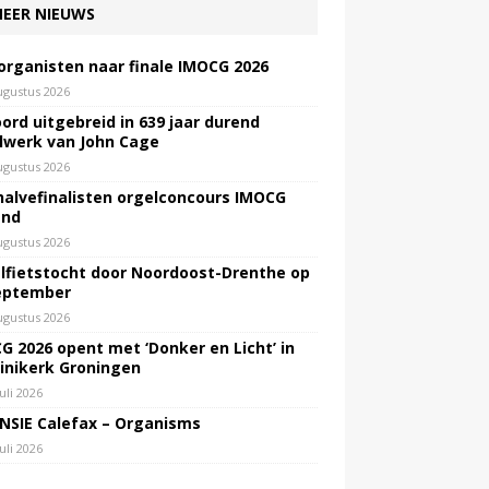
EER NIEUWS
 organisten naar finale IMOCG 2026
ugustus 2026
ord uitgebreid in 639 jaar durend
lwerk van John Cage
ugustus 2026
halvefinalisten orgelconcours IMOCG
end
ugustus 2026
lfietstocht door Noordoost-Drenthe op
eptember
ugustus 2026
G 2026 opent met ‘Donker en Licht’ in
inikerk Groningen
juli 2026
NSIE Calefax – Organisms
juli 2026