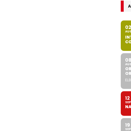
A
0
AU
IN
CO
0
AU
OR
O
ELB
12
SEP
NA
19
SEP