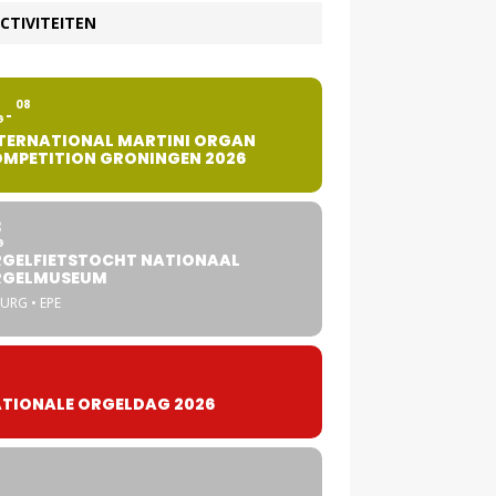
CTIVITEITEN
2
08
G
TERNATIONAL MARTINI ORGAN
MPETITION GRONINGEN 2026
8
G
GELFIETSTOCHT NATIONAAL
RGELMUSEUM
URG • EPE
TIONALE ORGELDAG 2026