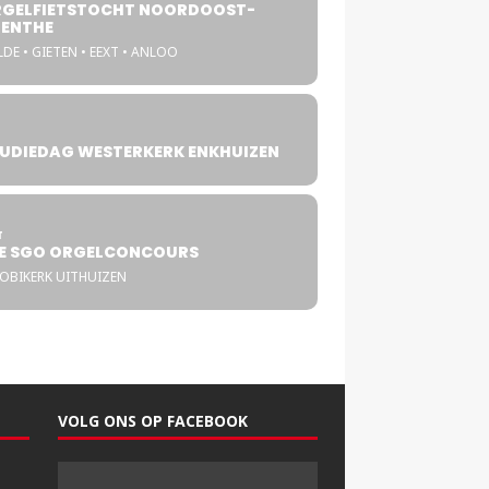
GELFIETSTOCHT NOORDOOST-
ENTHE
DE • GIETEN • EEXT • ANLOO
UDIEDAG WESTERKERK ENKHUIZEN
4
T
E SGO ORGELCONCOURS
COBIKERK UITHUIZEN
VOLG ONS OP FACEBOOK