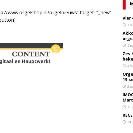
M
tp://www.orgelshop.nl/orgelnieuws” target=”_new”
Vier
[/button]
7 a
Akko
orge
5 a
Zes 
bek
4 a
Orge
19 s
2 a
IMOC
Mart
31 
RECE
28 