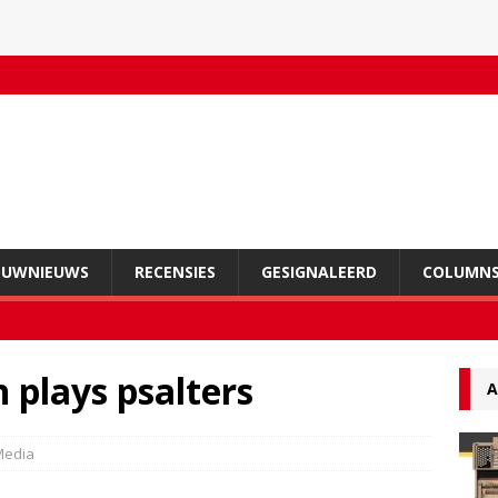
OUWNIEUWS
RECENSIES
GESIGNALEERD
COLUMN
 plays psalters
A
Media