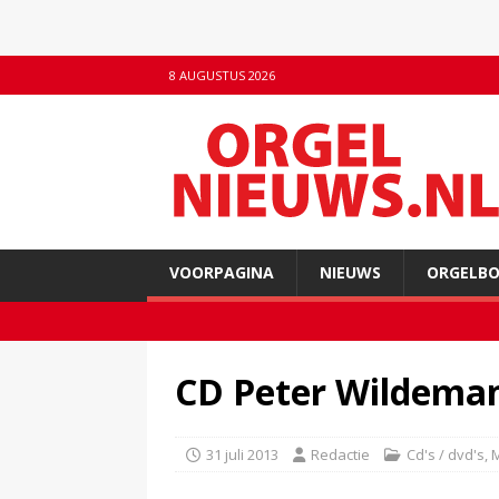
8 AUGUSTUS 2026
VOORPAGINA
NIEUWS
ORGELB
CD Peter Wildeman
31 juli 2013
Redactie
Cd's / dvd's
,