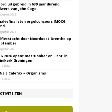
ord uitgebreid in 639 jaar durend
lwerk van John Cage
ugustus 2026
halvefinalisten orgelconcours IMOCG
end
ugustus 2026
lfietstocht door Noordoost-Drenthe op
eptember
ugustus 2026
G 2026 opent met ‘Donker en Licht’ in
inikerk Groningen
juli 2026
NSIE Calefax – Organisms
juli 2026
CTIVITEITEN
2
08