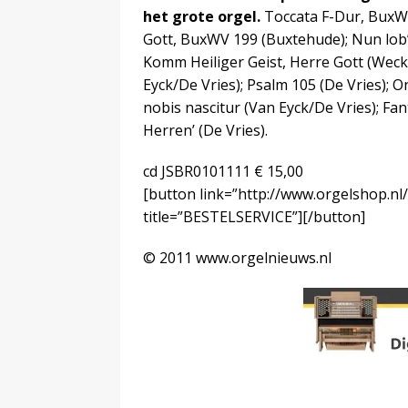
het grote orgel.
Toccata F-Dur, BuxW
Gott, BuxWV 199 (Buxtehude); Nun lob
Komm Heiliger Geist, Herre Gott (Wec
Eyck/De Vries); Psalm 105 (De Vries); O
nobis nascitur (Van Eyck/De Vries); Fa
Herren’ (De Vries).
cd JSBR0101111 € 15,00
[button link=”http://www.orgelshop.nl
title=”BESTELSERVICE”][/button]
© 2011 www.orgelnieuws.nl