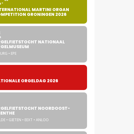
G
TERNATIONAL MARTINI ORGAN
MPETITION GRONINGEN 2026
8
G
GELFIETSTOCHT NATIONAAL
RGELMUSEUM
URG • EPE
TIONALE ORGELDAG 2026
GELFIETSTOCHT NOORDOOST-
ENTHE
DE • GIETEN • EEXT • ANLOO