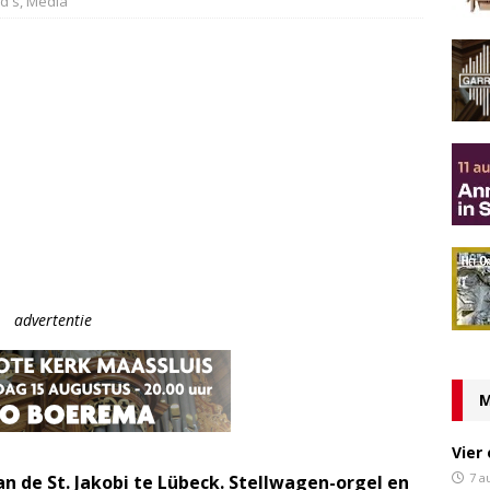
vd's
,
Media
advertentie
M
Vier
7 a
an de St. Jakobi te Lübeck. Stellwagen-orgel en