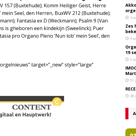
V 157 (Buxtehude); Komm Heiliger Geist, Herre
Akko
orge
’ mein Seel, den Herren, BuxWV 212 (Buxtehude);
5 a
kmann); Fantasia ex D (Weckmann); Psalm 9 (Van
Zes 
ns is gheboren een kindekijn (Sweelinck); Puer
bek
ntasia pro Organo Pleno ‘Nun lob’ mein Seel’, den
4 a
Orge
19 s
2 a
/orgelnieuws” target=”_new” style=”large”
IMOC
Mart
31 
RECE
28 
A
0