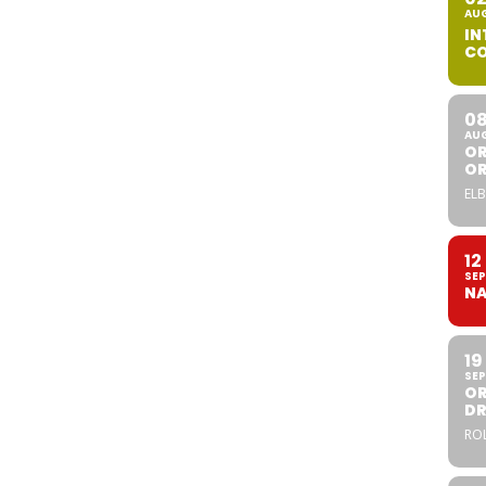
AU
IN
CO
0
AU
OR
O
ELB
12
SEP
NA
19
SEP
OR
DR
ROL