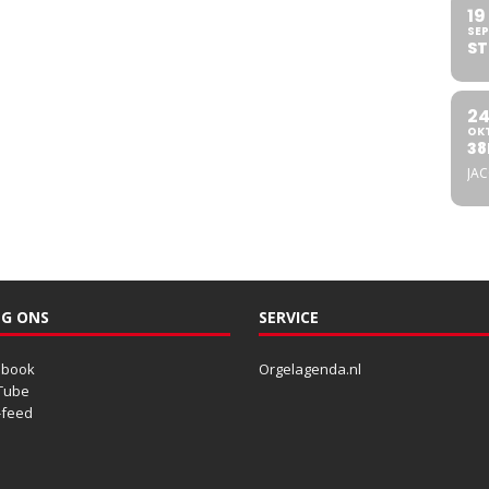
19
SEP
ST
2
OK
38
JA
G ONS
SERVICE
ebook
Orgelagenda.nl
Tube
-feed