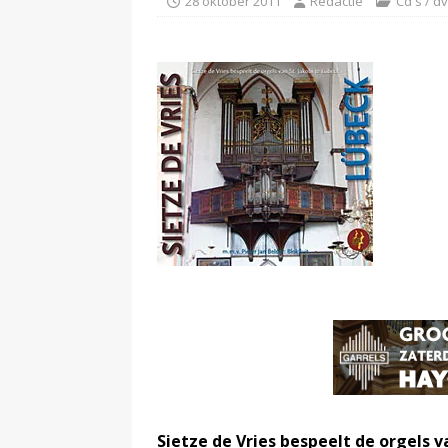
28 oktober 2011
Redactie
Cd's / d
Sietze de Vries bespeelt de orgels v