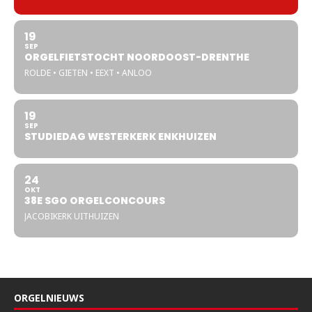
19
SEP
ORGELFIETSTOCHT NOORDOOST-DRENTHE
ROLDE • GIETEN • EEXT • ANLOO
19
SEP
STUDIEDAG WESTERKERK ENKHUIZEN
24
OKT
38E SGO ORGELCONCOURS
JACOBIKERK UITHUIZEN
ORGELNIEUWS