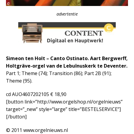
advertentie
Simeon ten Holt – Canto Ostinato. Aart Bergwerff,
Holtgräve-orgel van de Lebuïnuskerk te Deventer.
Part 1; Theme (74); Transition (86); Part 2B (91);
Theme (95).
cd AUO4607202105 € 18,90
[button link=”http://www.orgelshop.nl/orgelnieuws”
target=”_new” style=”large” title=”BESTELSERVICE”]
[/button]
© 2011 www.orgelnieuws.nl